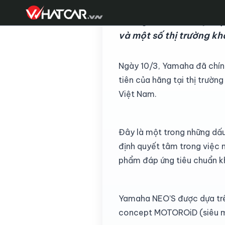
Những chiếc xe máy điệ
và một số thị trường kh
Ngày 10/3, Yamaha đã chính
tiên của hãng tại thị trườn
Việt Nam.
Đây là một trong những dấ
định quyết tâm trong việc 
phẩm đáp ứng tiêu chuẩn kh
Yamaha NEO’S được dựa trên
concept MOTOROiD (siêu mô-