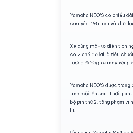
Yamaha NEO’S có chiều dài
cao yên 795 mm và khối lư
Xe dùng mô-tơ điện tích h
có 2 chế độ lái là tiêu ch
tương đương xe máy xăng 50
Yamaha NEO’S được trang bị
trên mỗi lần sạc. Thời gia
bộ pin thứ 2, tăng phạm vi 
lít.
Ứng dụng Yamaha MyRide hiển