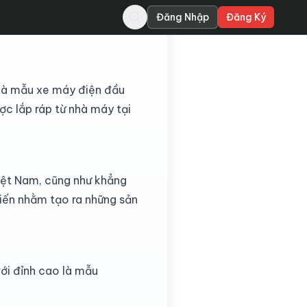
Đăng Nhập
Đăng Ký
Nam sẽ xuất đi châu Âu
 là mẫu xe máy điện đầu
ợc lắp ráp từ nhà máy tại
iệt Nam, cũng như khẳng
tiến nhằm tạo ra những sản
ới đỉnh cao là mẫu