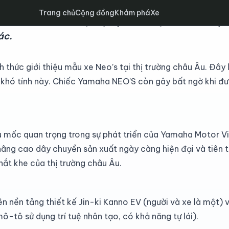
Trang chủ
Cộng đồng
Khám phá
Xe
n Yamaha NEO’S lắp ráp tại nhà máy Yamaha Việt 
ác.
 thức giới thiệu mẫu xe Neo’s tại thị trường châu Âu. Đây
g khó tính này. Chiếc Yamaha NEO’S còn gây bất ngờ khi đư
u mốc quan trọng trong sự phát triển của Yamaha Motor V
nâng cao dây chuyền sản xuất ngày càng hiện đại và tiên 
ắt khe của thị trường châu Âu.
 nền tảng thiết kế Jin-ki Kanno EV (người và xe là một) v
tô sử dụng trí tuệ nhân tạo, có khả năng tự lái).