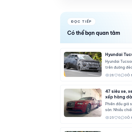
ĐỌC TIẾP
Có thể bạn quan tâm
Hyundai Tucs
Hyundai Tucson
trên đường đèo
28
0
0
Ô 
47 siêu xe, 
xếp hàng dà
Phiên đấu giá s
sàn. Nhiều chiế
25
0
0
Ô 