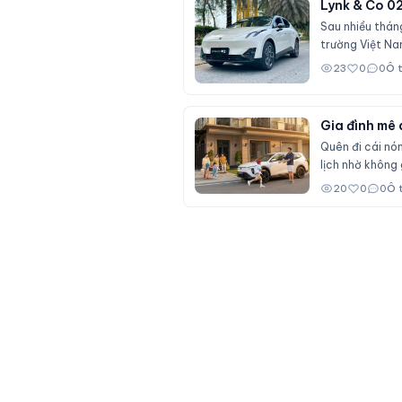
Lynk & Co 02
Sau nhiều tháng
trường Việt Na
sedan hạng C 
23
0
0
Ô 
Gia đình mê 
Quên đi cái nón
lịch nhờ không g
20
0
0
Ô 