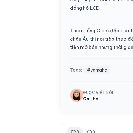
đồng hồ LCD.
Theo Tổng Giám đốc của tậ
châu Âu thì nơi tiếp theo 
tiên mở bán nhưng thời gian
Tags:
#yamaha
ĐƯỢC VIẾT BỞI
Cau Ha
0
0