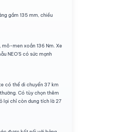
sáng gầm 135 mm, chiều
c), mô-men xoắn 136 Nm. Xe
 mẫu NEO’S có sức mạnh
 xe có thể di chuyển 37 km
g thường. Có tùy chọn thêm
 lại chỉ còn dung tích là 27
khác được kết nối với bảng