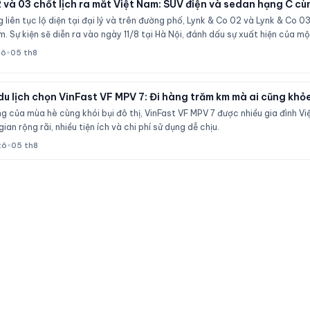
 và 03 chốt lịch ra mắt Việt Nam: SUV điện và sedan hạng C cù
 liên tục lộ diện tại đại lý và trên đường phố, Lynk & Co 02 và Lynk & Co 0
m. Sự kiện sẽ diễn ra vào ngày 11/8 tại Hà Nội, đánh dấu sự xuất hiện của
mới.
tô
•
05 th8
du lịch chọn VinFast VF MPV 7: Đi hàng trăm km mà ai cũng khỏ
g của mùa hè cùng khói bụi đô thị, VinFast VF MPV 7 được nhiều gia đình Vi
ian rộng rãi, nhiều tiện ích và chi phí sử dụng dễ chịu.
tô
•
05 th8