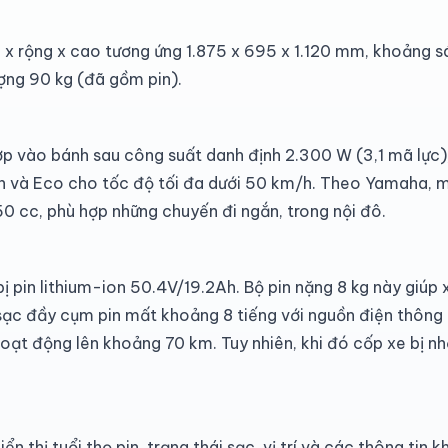
 x rộng x cao tương ứng 1.875 x 695 x 1.120 mm, khoảng 
ợng 90 kg (đã gồm pin).
ợp vào bánh sau công suất danh định 2.300 W (3,1 mã lự
uẩn và Eco cho tốc độ tối đa dưới 50 km/h. Theo Yamaha,
 cc, phù hợp những chuyến đi ngắn, trong nội đô.
 pin lithium-ion 50.4V/19.2Ah. Bộ pin nặng 8 kg này giúp
n sạc đầy cụm pin mất khoảng 8 tiếng với nguồn điện thôn
hoạt động lên khoảng 70 km. Tuy nhiên, khi đó cốp xe bị nhỏ
 thị tuổi thọ pin, trạng thái sạc, vị trí và các thông tin 