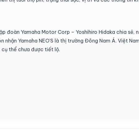
p đoàn Yamaha Motor Corp – Yoshihiro Hidaka chia sẻ, ng
đón nhận Yamaha NEO’S là thị trường Đông Nam Á. Việt Nam
 cụ thể chưa được tiết lộ.