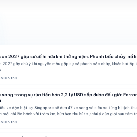
on 2027 gặp sự cố hi hữu khi thử nghiệm: Phanh bốc cháy, nổ li
 2027 gây chú ý khi nguyên mẫu gặp sự cố phanh bốc cháy, khiến hai lốp 
.
tô
•
05 th8
xe sang trong vụ rửa tiền hơn 2,2 tỷ USD sắp được đấu giá: Ferr
i
iêu xe đặc biệt tại Singapore sẽ đưa 47 xe sang và siêu xe từng bị tịch thu
c mới chỉ lăn bánh vài trăm km, hứa hẹn thu hút sự chú ý của giới sưu tầm tr
tô
•
05 th8