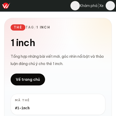
|
Khám phá
Xe
THẺ
TAG
/
1 INCH
1 inch
Tổng hợp những bài viết mới, góc nhìn nổi bật và thảo
luận đáng chú ý cho thẻ 1 inch.
Về trang chủ
MÃ THẺ
#1-inch