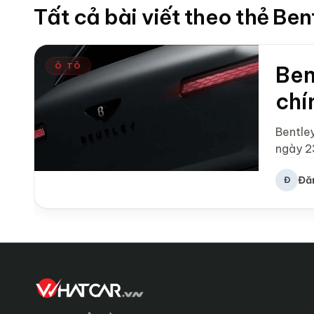
Tất cả bài viết theo thẻ Ben
Ô TÔ
Ben
chí
Bentle
ngày 2
Đă
Đ