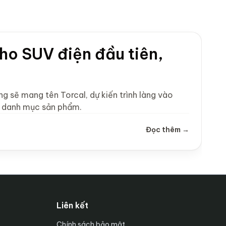
cho SUV điện đầu tiên,
g sẽ mang tên Torcal, dự kiến trình làng vào
g danh mục sản phẩm.
Đọc thêm →
Liên kết
Chính sách bảo mật