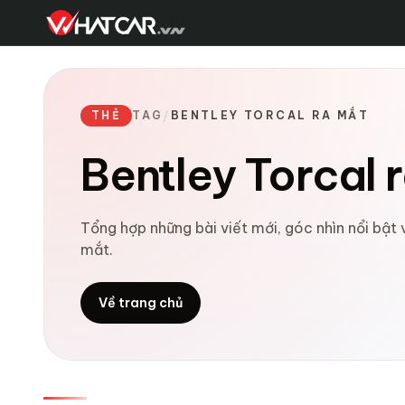
THẺ
TAG
/
BENTLEY TORCAL RA MẮT
Bentley Torcal 
Tổng hợp những bài viết mới, góc nhìn nổi bật 
mắt.
Về trang chủ