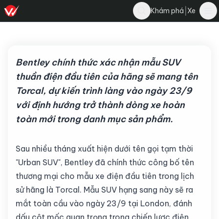
Đăng Hiếu
|
Khám phá
Xe
Bình luận
Đ
7 tháng 7, 2026
·
3 phút đọc
·
76
Bentley chính thức xác nhận mẫu SUV
thuần điện đầu tiên của hãng sẽ mang tên
Torcal, dự kiến trình làng vào ngày 23/9
với định hướng trở thành dòng xe hoàn
toàn mới trong danh mục sản phẩm.
Sau nhiều tháng xuất hiện dưới tên gọi tạm thời
"Urban SUV", Bentley đã chính thức công bố tên
thương mại cho mẫu xe điện đầu tiên trong lịch
sử hãng là Torcal. Mẫu SUV hạng sang này sẽ ra
mắt toàn cầu vào ngày 23/9 tại London, đánh
dấu cột mốc quan trọng trong chiến lược điện