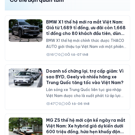
BMW X1 thế hệ mới ra mắt Việt Nam:
Giá từ 1,689 tỉ đồng, ưu đãi còn 1,668
tỉ đồng cho 80 khách đầu tiên, dùng
máy 2.0 tăng áp 204 mã lực
BMW X1 thế hệ mới chính thức được THACO
AUTO giới thiệu tại Việt Nam với một phiên
bản sDrive20i. Mẫu SAV cỡ nhỏ được nâng
16
0
0
Ô tô
•
07 th8
cấp toàn diện về thiết kế, nội thất số hóa,
động cơ mạnh hơn và bổ sung nhiều công
nghệ hỗ trợ lái.
Doanh số chững lại, trợ cấp giảm: Vì
sao BYD, Geely và nhiều hãng xe
Trung Quốc tăng tốc vào Việt Nam?
Làn sóng xe Trung Quốc liên tục gia nhập
Việt Nam được cho là xuất phát từ áp lực
doanh số tại thị trường nội địa, nơi sức mua
47
0
0
Ô tô
•
06 th8
suy giảm và các chính sách hỗ trợ mua xe
đã không còn duy trì ở mức cao như trước.
MG ZS thế hệ mới cận kề ngày ra mắt
Việt Nam: Xe hybrid giá dự kiến dưới
600 triệu đồng, hứa hẹn khuấy động