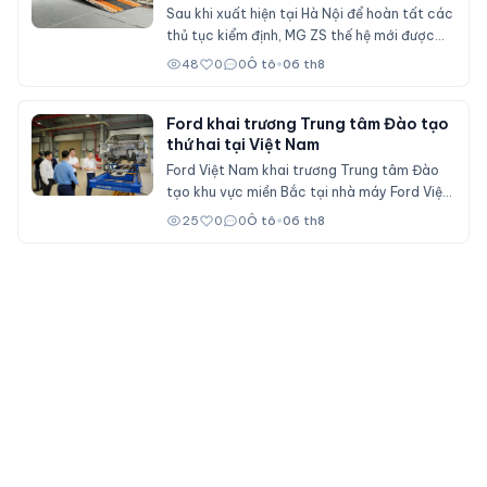
phân khúc SUV cỡ B
Sau khi xuất hiện tại Hà Nội để hoàn tất các
thủ tục kiểm định, MG ZS thế hệ mới được
cho là sẽ sớm mở bán tại Việt Nam với nhiều
48
0
0
Ô tô
•
06 th8
nâng cấp về thiết kế, hệ truyền động hybrid
và gói công nghệ an toàn ADAS, cạnh tranh
trực tiếp Mitsubishi Xforce, Kia Seltos và
Ford khai trương Trung tâm Đào tạo
thứ hai tại Việt Nam
Honda HR-V.
Ford Việt Nam khai trương Trung tâm Đào
tạo khu vực miền Bắc tại nhà máy Ford Việt
Nam (Hải Phòng), đóng vai trò đào tạo cho
25
0
0
Ô tô
•
06 th8
nhân viên đại lý Ford trên cả nước.