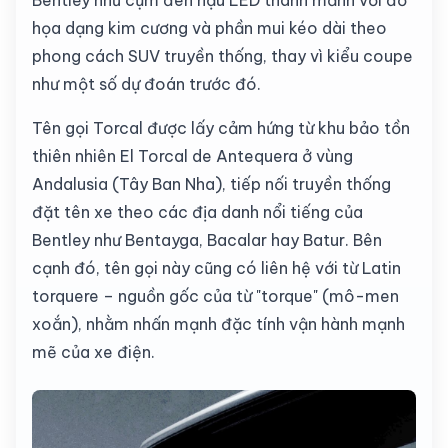
Bentley như cụm đèn hậu LED thanh mảnh với đồ
họa dạng kim cương và phần mui kéo dài theo
phong cách SUV truyền thống, thay vì kiểu coupe
như một số dự đoán trước đó.
Tên gọi Torcal được lấy cảm hứng từ khu bảo tồn
thiên nhiên El Torcal de Antequera ở vùng
Andalusia (Tây Ban Nha), tiếp nối truyền thống
đặt tên xe theo các địa danh nổi tiếng của
Bentley như Bentayga, Bacalar hay Batur. Bên
cạnh đó, tên gọi này cũng có liên hệ với từ Latin
torquere – nguồn gốc của từ "torque" (mô-men
xoắn), nhằm nhấn mạnh đặc tính vận hành mạnh
mẽ của xe điện.