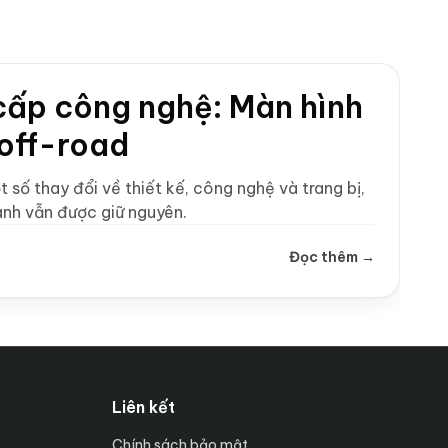
cấp công nghệ: Màn hình
 off-road
ố thay đổi về thiết kế, công nghệ và trang bị,
ành vẫn được giữ nguyên.
Đọc thêm →
Liên kết
Chính sách bảo mật