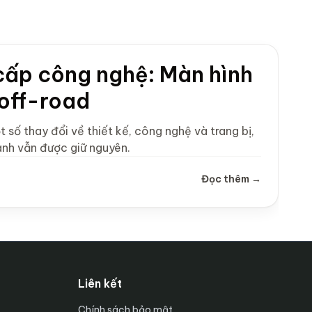
cấp công nghệ: Màn hình
 off-road
ố thay đổi về thiết kế, công nghệ và trang bị,
ành vẫn được giữ nguyên.
Đọc thêm →
Liên kết
Chính sách bảo mật