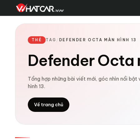
THẺ
TAG
/
DEFENDER OCTA MÀN HÌNH 13
Defender Octa 
Tổng hợp những bài viết mới, góc nhìn nổi bậ
hình 13.
Về trang chủ