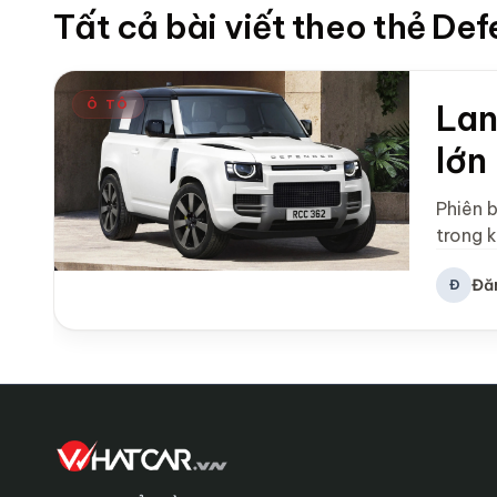
Tất cả bài viết theo thẻ De
Ô TÔ
Lan
lớn
Phiên 
trong 
Đă
Đ