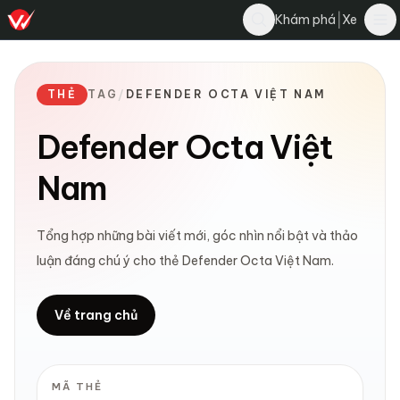
|
Khám phá
Xe
THẺ
TAG
/
DEFENDER OCTA VIỆT NAM
Defender Octa Việt
Nam
Tổng hợp những bài viết mới, góc nhìn nổi bật và thảo
luận đáng chú ý cho thẻ Defender Octa Việt Nam.
Về trang chủ
MÃ THẺ