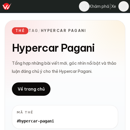
|
Khám phá
Xe
THẺ
TAG
/
HYPERCAR PAGANI
Hypercar Pagani
Tổng hợp những bài viết mới, góc nhìn nổi bật và thảo
luận đáng chú ý cho thẻ Hypercar Pagani.
Về trang chủ
MÃ THẺ
#hypercar-pagani