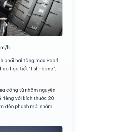
km/h.
h phối hai tông màu Pearl
heo họa tiết "fish-bone",
c gia công từ nhôm nguyên
 riêng với kích thước 20
 cụm đèn phanh mới nhằm