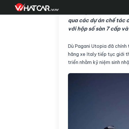
Dù Utopia đã trở thành
qua các dự án chế tác 
với hộp số sàn 7 cấp và
Dù Pagani Utopia đã chính 
hãng xe Italy tiếp tục giới
triển nhằm kỷ niệm sinh nhậ
Đ