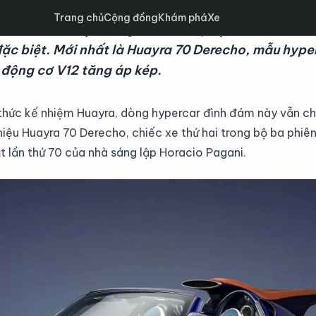
Trang chủ
Cộng đồng
Khám phá
Xe
 mẫu xe kế nhiệm, Pagani vẫn tiếp tục khai thác n
đặc biệt. Mới nhất là Huayra 70 Derecho, mẫu hype
 động cơ V12 tăng áp kép.
thức kế nhiệm Huayra, dòng hypercar đình đám này vẫn chư
 thiệu Huayra 70 Derecho, chiếc xe thứ hai trong bộ ba phi
t lần thứ 70 của nhà sáng lập Horacio Pagani.