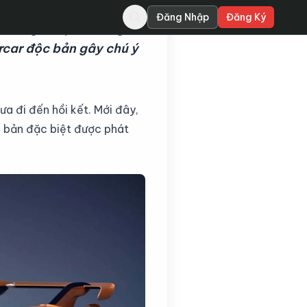
Đăng Nhập
Đăng Ký
ền tảng Huayra thông
rcar độc bản gây chú ý
a đi đến hồi kết. Mới đây,
ên bản đặc biệt được phát