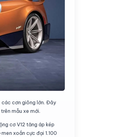
g các cơn giông lớn. Đây
t trên mẫu xe mới.
ộng cơ V12 tăng áp kép
-men xoắn cực đại 1.100