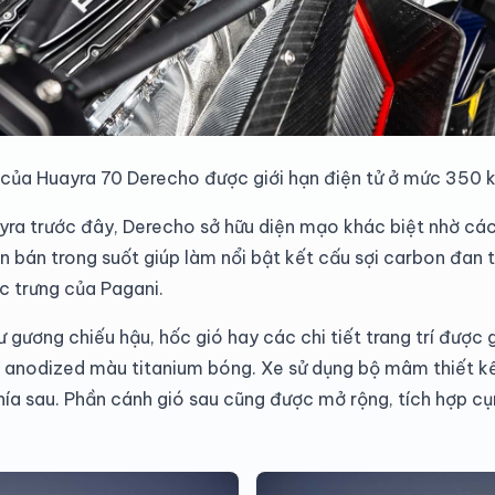
 của Huayra 70 Derecho được giới hạn điện tử ở mức 350 
yra trước đây, Derecho sở hữu diện mạo khác biệt nhờ các
n bán trong suốt giúp làm nổi bật kết cấu sợi carbon đan t
c trưng của Pagani.
hư gương chiếu hậu, hốc gió hay các chi tiết trang trí đượ
p anodized màu titanium bóng. Xe sử dụng bộ mâm thiết kế
 phía sau. Phần cánh gió sau cũng được mở rộng, tích hợp