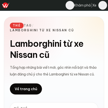
|
Khám phá
Xe
THẺ
TAG
/
LAMBORGHINI TỪ XE NISSAN CŨ
Lamborghini từ xe
Nissan cũ
Tổng hợp những bài viết mới, góc nhìn nổi bật và thảo
luận đáng chú ý cho thẻ Lamborghini từ xe Nissan cũ.
Về trang chủ