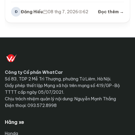
Đăng Hiếu
08 thg 7, 2026
62
Đọc thêm →
Đ
Công ty Cổ phần WhatCar
Số 83, TDP 2 Mễ Trì Thượng, phường Từ Liêm, Hà Nội.
Giấy phép thiết lập Mạng xã hội trên mạng số 419/GP-Bộ
TTTT cấp ngày 05/07/2021.
Chịu trách nhiệm quản lý nội dung: Nguyễn Mạnh Thắng
Điện thoại: 093.572.8998
Hãng xe
Honda