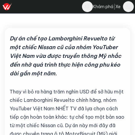
Đăng Hiếu
|
Khám phá
Xe
Bình luận
Đ
8 tháng 7, 2026
·
3 phút đọc
·
65
Dự án chế tạo Lamborghini Revuelto từ
một chiếc Nissan cũ của nhóm YouTuber
Việt Nam vừa được truyền thông Mỹ nhắc
đến nhờ quá trình thực hiện công phu kéo
dài gần một năm.
Thay vì bỏ ra hàng trăm nghìn USD để sở hữu một
chiếc Lamborghini Revuelto chính hãng, nhóm
YouTuber Việt Nam NHẾT TV đã lựa chọn cách
tiếp cận hoàn toàn khác: tự chế tạo một bản sao
từ một chiếc Nissan cũ. Dự án này mới đây đã
được chuyên trang ô tô MotorBiscuit (Mỹ) giới