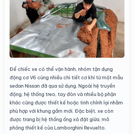
Để chiếc xe có thể vận hành, nhóm tận dụng
động cơ V6 cùng nhiều chi tiết cơ khí từ một mẫu
sedan Nissan đã qua sử dụng. Ngoài hệ truyền
động, hệ thống treo, tay đòn và nhiều bộ phận
khác cũng được thiết kế hoặc tinh chỉnh lại nhằm
phù hợp với khung gầm mới. Đặc biệt, xe còn
được trang bị hệ thống ống xả đặt giữa, mô
phỏng thiết kế của Lamborghini Revuelto.