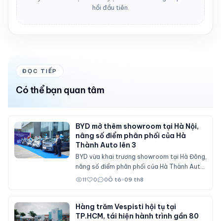
hồi đầu tiên.
ĐỌC TIẾP
Có thể bạn quan tâm
BYD mở thêm showroom tại Hà Nội,
nâng số điểm phân phối của Hà
Thành Auto lên 3
BYD vừa khai trương showroom tại Hà Đông,
nâng số điểm phân phối của Hà Thành Auto
tại Hà Nội lên 3 cơ sở.
11
0
0
Ô tô
•
09 th8
Hàng trăm Vespisti hội tụ tại
TP.HCM, tái hiện hành trình gần 80