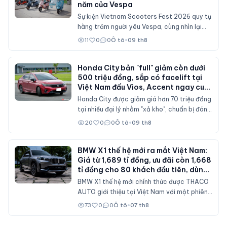
năm của Vespa
Sự kiện Vietnam Scooters Fest 2026 quy tụ
hàng trăm người yêu Vespa, cùng nhìn lại
hành trình gần 80 năm của dòng xe Italy
11
0
0
Ô tô
•
09 th8
qua những mẫu xe cổ và hiện đại.
Honda City bản "full" giảm còn dưới
500 triệu đồng, sắp có facelift tại
Việt Nam đấu Vios, Accent ngay cuối
năm nay?
Honda City được giảm giá hơn 70 triệu đồng
tại nhiều đại lý nhằm "xả kho", chuẩn bị đón
bản nâng cấp sau ba năm với nhiều chi tiết
20
0
0
Ô tô
•
09 th8
thiết kế và trang bị mới.
BMW X1 thế hệ mới ra mắt Việt Nam:
Giá từ 1,689 tỉ đồng, ưu đãi còn 1,668
tỉ đồng cho 80 khách đầu tiên, dùng
máy 2.0 tăng áp 204 mã lực
BMW X1 thế hệ mới chính thức được THACO
AUTO giới thiệu tại Việt Nam với một phiên
bản sDrive20i. Mẫu SAV cỡ nhỏ được nâng
73
0
0
Ô tô
•
07 th8
cấp toàn diện về thiết kế, nội thất số hóa,
động cơ mạnh hơn và bổ sung nhiều công