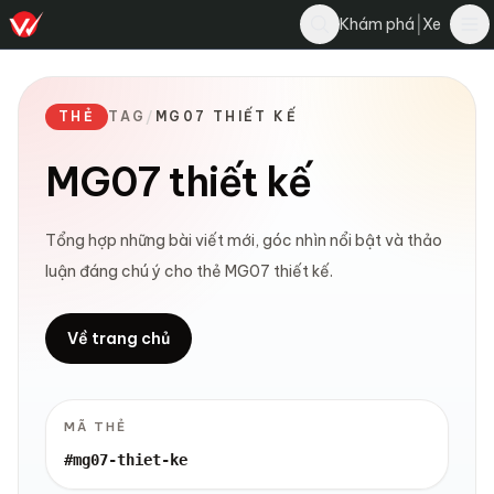
|
Khám phá
Xe
THẺ
TAG
/
MG07 THIẾT KẾ
MG07 thiết kế
Tổng hợp những bài viết mới, góc nhìn nổi bật và thảo
luận đáng chú ý cho thẻ MG07 thiết kế.
Về trang chủ
MÃ THẺ
#mg07-thiet-ke