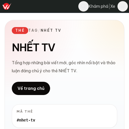
|
Khám phá
Xe
THẺ
TAG
/
NHẾT TV
NHẾT TV
Tổng hợp những bài viết mới, góc nhìn nổi bật và thảo
luận đáng chú ý cho thẻ NHẾT TV.
Về trang chủ
MÃ THẺ
#nhet-tv