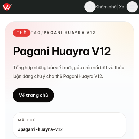
|
Khám phá
Xe
THẺ
TAG
/
PAGANI HUAYRA V12
Pagani Huayra V12
Tổng hợp những bài viết mới, góc nhìn nổi bật và thảo
luận đáng chú ý cho thẻ Pagani Huayra V12.
Về trang chủ
MÃ THẺ
#pagani-huayra-v12