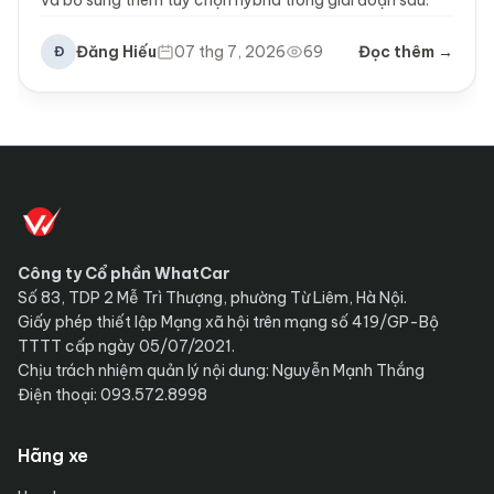
và bổ sung thêm tùy chọn hybrid trong giai đoạn sau.
Đăng Hiếu
07 thg 7, 2026
69
Đọc thêm →
Đ
Công ty Cổ phần WhatCar
Số 83, TDP 2 Mễ Trì Thượng, phường Từ Liêm, Hà Nội.
Giấy phép thiết lập Mạng xã hội trên mạng số 419/GP-Bộ
TTTT cấp ngày 05/07/2021.
Chịu trách nhiệm quản lý nội dung: Nguyễn Mạnh Thắng
Điện thoại: 093.572.8998
Hãng xe