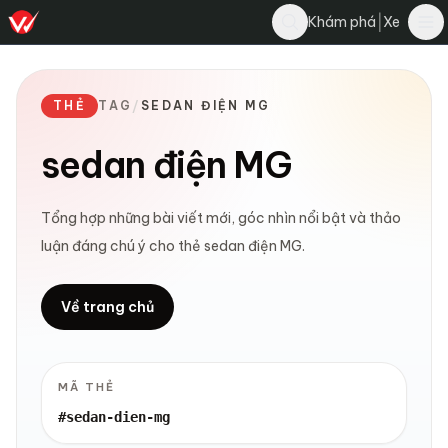
|
Khám phá
Xe
THẺ
TAG
/
SEDAN ĐIỆN MG
sedan điện MG
Tổng hợp những bài viết mới, góc nhìn nổi bật và thảo
luận đáng chú ý cho thẻ sedan điện MG.
Về trang chủ
MÃ THẺ
#sedan-dien-mg