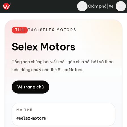
|
Khám phá
Xe
THẺ
TAG
/
SELEX MOTORS
Selex Motors
Tổng hợp những bài viết mới, góc nhìn nổi bật và thảo
luận đáng chú ý cho thẻ Selex Motors.
Về trang chủ
MÃ THẺ
#selex-motors