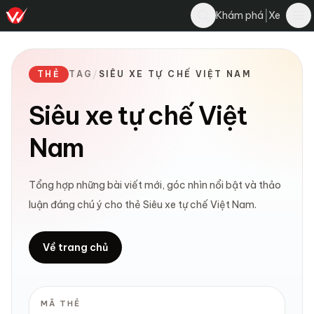
|
Khám phá
Xe
THẺ
TAG
/
SIÊU XE TỰ CHẾ VIỆT NAM
Siêu xe tự chế Việt
Nam
Tổng hợp những bài viết mới, góc nhìn nổi bật và thảo
luận đáng chú ý cho thẻ Siêu xe tự chế Việt Nam.
Về trang chủ
MÃ THẺ