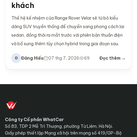
khách
Thế hệ kế nhiệm của Range Rover Velar sẽ từ bỏ kiểu
dáng SUV truyền thống để chuyển sang phong cách lai
sedan, đồng thời ra mắt trước với phiên bản thuần điện
và bổ sung thêm tùy chọn hybrid trong giai đoạn sau.
Đăng Hiếu
07 thg 7, 2026
69
Đọc thêm →
Đ
Công ty Cổ phần WhatCar
Số 83, TDP 2 Mễ Trì Thượng, phường Từ Liêm, Hà Nội.
Giấy phép thiết lập Mạng xã hội trên mạng số 419/GP-Bộ