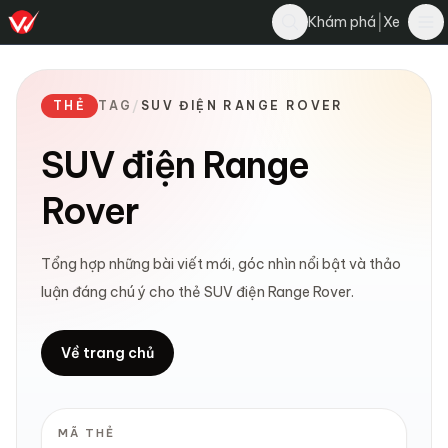
|
Khám phá
Xe
THẺ
TAG
/
SUV ĐIỆN RANGE ROVER
SUV điện Range
Rover
Tổng hợp những bài viết mới, góc nhìn nổi bật và thảo
luận đáng chú ý cho thẻ SUV điện Range Rover.
Về trang chủ
MÃ THẺ