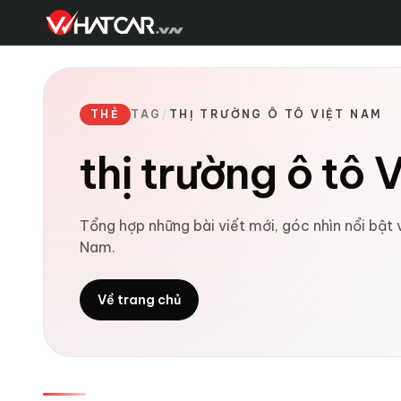
THẺ
TAG
/
THỊ TRƯỜNG Ô TÔ VIỆT NAM
thị trường ô tô
Tổng hợp những bài viết mới, góc nhìn nổi bật 
Nam.
Về trang chủ