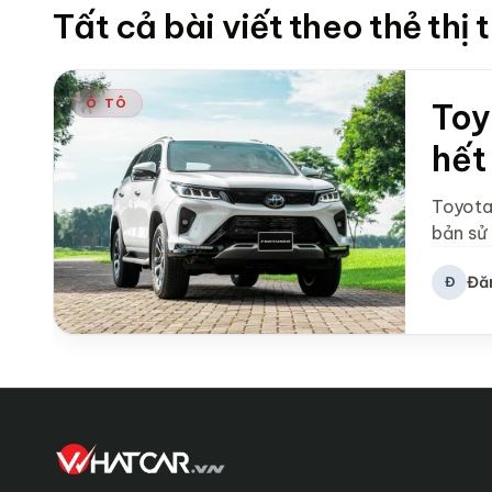
Tất cả bài viết theo thẻ thị
Ô TÔ
Toy
hết
Toyota
bản sử
Đă
Đ