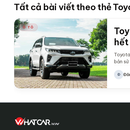
Tất cả bài viết theo thẻ To
Ô TÔ
Toy
hết
Toyota
bản sử
Đă
Đ