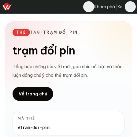
|
Khám phá
Xe
THẺ
TAG
/
TRẠM ĐỔI PIN
trạm đổi pin
Tổng hợp những bài viết mới, góc nhìn nổi bật và thảo
luận đáng chú ý cho thẻ trạm đổi pin.
Về trang chủ
MÃ THẺ
#tram-doi-pin