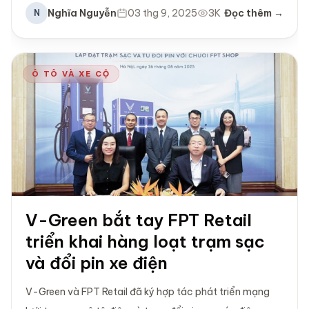
Nghĩa Nguyễn
03 thg 9, 2025
3K
Đọc thêm →
N
Ô TÔ VÀ XE CỘ
V-Green bắt tay FPT Retail
triển khai hàng loạt trạm sạc
và đổi pin xe điện
V-Green và FPT Retail đã ký hợp tác phát triển mạng