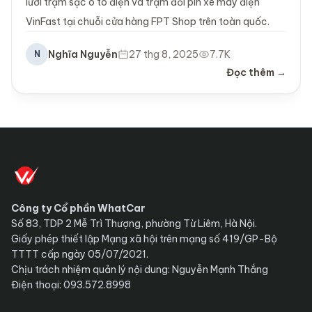
lưới trạm sạc ô tô điện và trạm đổi pin xe máy điện
VinFast tại chuỗi cửa hàng FPT Shop trên toàn quốc.
Nghĩa Nguyễn
27 thg 8, 2025
7.7K
N
Đọc thêm →
Công ty Cổ phần WhatCar
Số 83, TDP 2 Mễ Trì Thượng, phường Từ Liêm, Hà Nội.
Giấy phép thiết lập Mạng xã hội trên mạng số 419/GP-Bộ
TTTT cấp ngày 05/07/2021.
Chịu trách nhiệm quản lý nội dung: Nguyễn Mạnh Thắng
Điện thoại: 093.572.8998