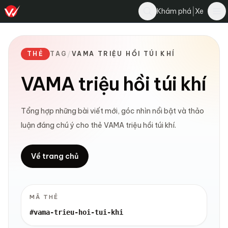
|
Khám phá
Xe
THẺ
TAG
/
VAMA TRIỆU HỒI TÚI KHÍ
VAMA triệu hồi túi khí
Tổng hợp những bài viết mới, góc nhìn nổi bật và thảo
luận đáng chú ý cho thẻ VAMA triệu hồi túi khí.
Về trang chủ
MÃ THẺ
#vama-trieu-hoi-tui-khi