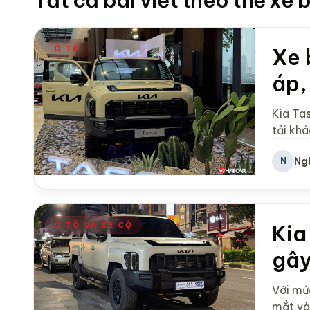
Tất cả bài viết theo thẻ xe b
Ô TÔ
Xe 
áp,
Kia Ta
tải khá
Ng
N
Ô TÔ VÀ XE CỘ
Kia
gây
Với mức
mắt và 