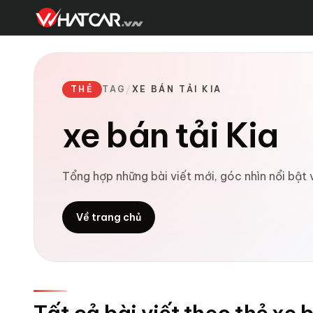
THẺ
TAG
/
XE BÁN TẢI KIA
xe bán tải Kia
Tổng hợp những bài viết mới, góc nhìn nổi bật 
Về trang chủ