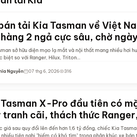
án tải Kia
bán tải Kia Tasman về Việt N
 hàng 2 ngả cực sâu, chờ ngày
sman sở hữu diện mạo lạ mắt và nội thất mang nhiều hơi 
c biệt so với Ranger, Hilux, Triton...
hĩa Nguyễn
07 thg 6, 2026
316
 Tasman X-Pro đầu tiên có mặ
 tranh cãi, thách thức Ranger,
 giá sau quy đổi lên đến hơn 1,6 tỷ đồng, chiếc Kia Tasma
nhiều tiện nghi "hiếm có khó tìm" trong phân khúc xe bán t