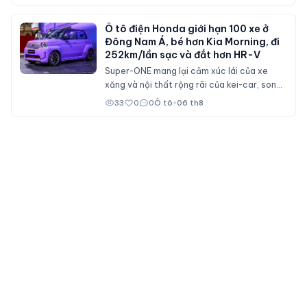
nhân viên đại lý Ford trên cả nước.
Ô tô điện Honda giới hạn 100 xe ở
Đông Nam Á, bé hơn Kia Morning, đi
252km/lần sạc và đắt hơn HR-V
Super-ONE mang lại cảm xúc lái của xe
xăng và nội thất rộng rãi của kei-car, song
không dành cho số đông bởi giá bán ngang
33
0
0
Ô tô
•
06 th8
ngửa nhiều mẫu xe cỡ B.