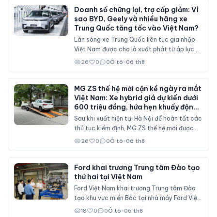
Doanh số chững lại, trợ cấp giảm: Vì
sao BYD, Geely và nhiều hãng xe
Trung Quốc tăng tốc vào Việt Nam?
Làn sóng xe Trung Quốc liên tục gia nhập
Việt Nam được cho là xuất phát từ áp lực
doanh số tại thị trường nội địa, nơi sức mua
26
0
0
Ô tô
•
06 th8
suy giảm và các chính sách hỗ trợ mua xe
đã không còn duy trì ở mức cao như trước.
MG ZS thế hệ mới cận kề ngày ra mắt
Việt Nam: Xe hybrid giá dự kiến dưới
600 triệu đồng, hứa hẹn khuấy động
phân khúc SUV cỡ B
Sau khi xuất hiện tại Hà Nội để hoàn tất các
thủ tục kiểm định, MG ZS thế hệ mới được
cho là sẽ sớm mở bán tại Việt Nam với nhiều
26
0
0
Ô tô
•
06 th8
nâng cấp về thiết kế, hệ truyền động hybrid
và gói công nghệ an toàn ADAS, cạnh tranh
trực tiếp Mitsubishi Xforce, Kia Seltos và
Ford khai trương Trung tâm Đào tạo
thứ hai tại Việt Nam
Honda HR-V.
Ford Việt Nam khai trương Trung tâm Đào
tạo khu vực miền Bắc tại nhà máy Ford Việt
Nam (Hải Phòng), đóng vai trò đào tạo cho
18
0
0
Ô tô
•
06 th8