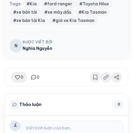
Tags:
#Kia
#ford ranger
#Toyota Hilux
#xe bán tải
#xe máy dầu
#Kia Tasman
#xe bán tải Kia
#giá xe Kia Tasman
ĐƯỢC VIẾT BỞI
N
Nghĩa Nguyễn
0
0
Thảo luận
0
Ẩ