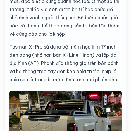
mắt, đặc biệt ở xung quanh hốc lốp. Ở một số thị
trường, chiếc Kia còn được bố trí hộc chứa đồ
nhỏ ẩn ở vách ngoài thùng xe. Bệ bước chân, giá
nóc và thanh thể thao dạng sần to bản tôn thêm
vẻ cứng cáp cho "xế hộp".
Tasman X-Pro sử dụng bộ mâm hợp kim 17 inch
đen bóng (nhỏ hơn bản X-Line 1 inch) và lốp đa
địa hình (AT). Phanh đĩa thông gió trên bốn bánh
và hệ thống treo tay đòn kép phía trước, nhíp lá
phía sau là trang bị mặc định trên mọi phiên bản.