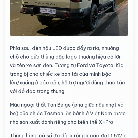
Phía sau, đèn hậu LED được đẩy ra rìa, nhường
chỗ cho cửa thùng dập logo thương hiệu cỡ lớn
và tên xe sơn đen. Tương tự Ford và Toyota, Kia
trang bị cho chiếc xe bán tải của mình bậc
lên/xuống ở góc cản, hỗ trợ người dùng thao tác
với đồ đạc trong thùng.
Màu ngoại thất Tan Beige (pha giữa nâu nhạt và
be) của chiếc Tasman lăn bánh ở Việt Nam được
nhà sản xuất dành riêng cho biến thể X-Pro.
Thùng hàng có số đo dài x rộng x cao đạt 1.512 x