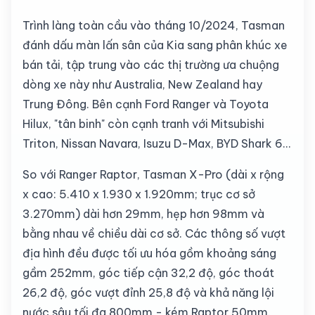
Trình làng toàn cầu vào tháng 10/2024, Tasman
đánh dấu màn lấn sân của Kia sang phân khúc xe
bán tải, tập trung vào các thị trường ưa chuộng
dòng xe này như Australia, New Zealand hay
Trung Đông. Bên cạnh Ford Ranger và Toyota
Hilux, "tân binh" còn cạnh tranh với Mitsubishi
Triton, Nissan Navara, Isuzu D-Max, BYD Shark 6…
So với Ranger Raptor, Tasman X-Pro (dài x rộng
x cao: 5.410 x 1.930 x 1.920mm; trục cơ sở
3.270mm) dài hơn 29mm, hẹp hơn 98mm và
bằng nhau về chiều dài cơ sở. Các thông số vượt
địa hình đều được tối ưu hóa gồm khoảng sáng
gầm 252mm, góc tiếp cận 32,2 độ, góc thoát
26,2 độ, góc vượt đỉnh 25,8 độ và khả năng lội
nước sâu tối đa 800mm - kém Raptor 50mm.