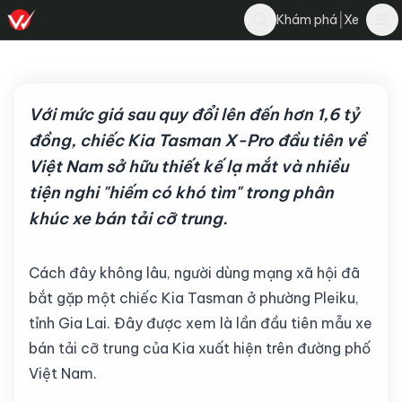
Nghĩa Nguyễn
|
Khám phá
Xe
Bình luận
N
4 tháng 1, 2026
·
6 phút đọc
·
6K
Với mức giá sau quy đổi lên đến hơn 1,6 tỷ
đồng, chiếc Kia Tasman X-Pro đầu tiên về
Việt Nam sở hữu thiết kế lạ mắt và nhiều
tiện nghi "hiếm có khó tìm" trong phân
khúc xe bán tải cỡ trung.
Cách đây không lâu, người dùng mạng xã hội đã
bắt gặp một chiếc Kia Tasman ở phường Pleiku,
tỉnh Gia Lai. Đây được xem là lần đầu tiên mẫu xe
bán tải cỡ trung của Kia xuất hiện trên đường phố
Việt Nam.