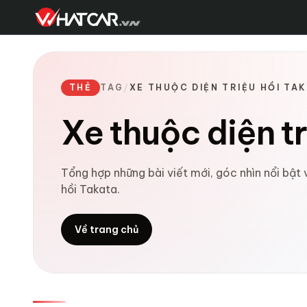
THẺ
TAG
/
XE THUỘC DIỆN TRIỆU HỒI TA
Xe thuộc diện t
Tổng hợp những bài viết mới, góc nhìn nổi bật 
hồi Takata.
Về trang chủ