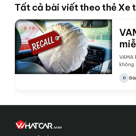
Tất cả bài viết theo thẻ Xe 
Ô TÔ
VAM
miễ
VAMA kh
không.
Đă
Đ