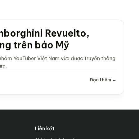
mborghini Revuelto,
ng trên báo Mỹ
a nhóm YouTuber Việt Nam vừa được truyền thông
ăm.
Đọc thêm →
Liên kết