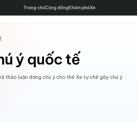
Trang chủ
Cộng đồng
Khám phá
Xe
Ế
hú ý quốc tế
 và thảo luận đáng chú ý cho thẻ Xe tự chế gây chú ý