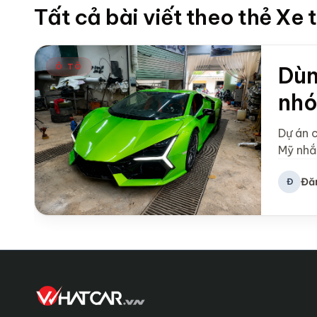
Tất cả bài viết theo thẻ Xe 
Ô TÔ
Dùn
nhó
Dự án 
Mỹ nhắ
Đă
Đ