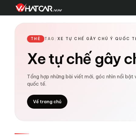
THẺ
TAG
/
XE TỰ CHẾ GÂY CHÚ Ý QUỐC T
Xe tự chế gây c
Tổng hợp những bài viết mới, góc nhìn nổi bật
quốc tế.
Về trang chủ