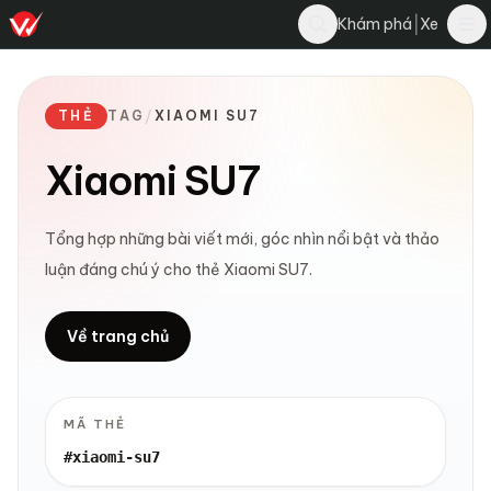
|
Khám phá
Xe
THẺ
TAG
/
XIAOMI SU7
Xiaomi SU7
Tổng hợp những bài viết mới, góc nhìn nổi bật và thảo
luận đáng chú ý cho thẻ Xiaomi SU7.
Về trang chủ
MÃ THẺ
#xiaomi-su7