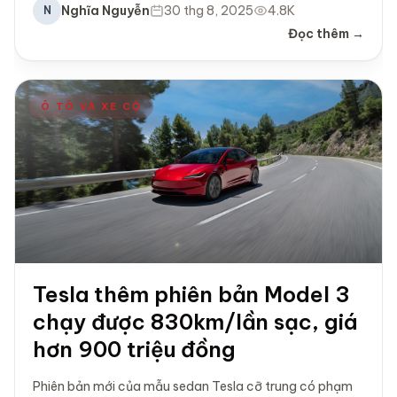
Nghĩa Nguyễn
30 thg 8, 2025
4.8K
N
Đọc thêm →
Ô TÔ VÀ XE CỘ
Tesla thêm phiên bản Model 3
chạy được 830km/lần sạc, giá
hơn 900 triệu đồng
Phiên bản mới của mẫu sedan Tesla cỡ trung có phạm