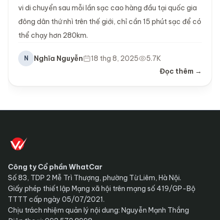
vi di chuyển sau mỗi lần sạc cao hàng đầu tại quốc gia
đông dân thứ nhì trên thế giới, chỉ cần 15 phút sạc để có
thể chạy hơn 280km.
Nghĩa Nguyễn
18 thg 8, 2025
5.7K
N
Đọc thêm →
Công ty Cổ phần WhatCar
Số 83, TDP 2 Mễ Trì Thượng, phường Từ Liêm, Hà Nội.
Giấy phép thiết lập Mạng xã hội trên mạng số 419/GP-Bộ
TTTT cấp ngày 05/07/2021.
Chịu trách nhiệm quản lý nội dung: Nguyễn Mạnh Thắng