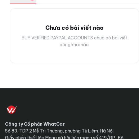
Chưa có bài viết nào
BUY VERIFIED PAYPAL ACCOUNTS chưa có bài viết
công khai nào.
Công ty Cổ phần WhatCar
Số 83, TDP 2 Mễ Trì Thượng, phường Từ Liêm, Hà Nội.
Giấy phép thiết lập Mạng xã hội trên mạng số 419/GP-Bộ