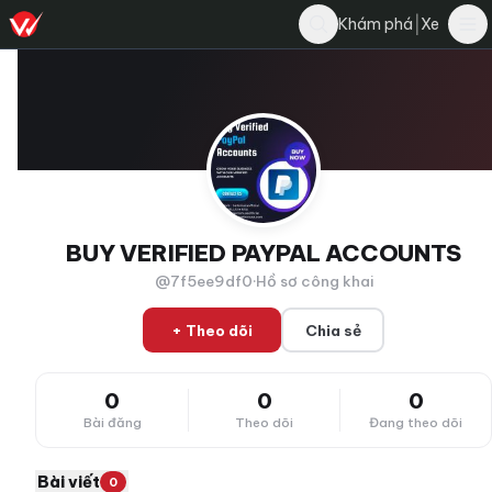
|
Khám phá
Xe
BUY VERIFIED PAYPAL ACCOUNTS
@7f5ee9df0
·
Hồ sơ công khai
+ Theo dõi
Chia sẻ
0
0
0
Bài đăng
Theo dõi
Đang theo dõi
Bài viết
0