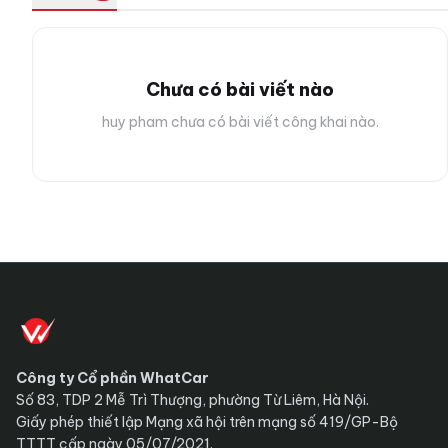
Chưa có bài viết nào
huy pham chưa có bài viết công khai nào.
Công ty Cổ phần WhatCar
Số 83, TDP 2 Mễ Trì Thượng, phường Từ Liêm, Hà Nội.
Giấy phép thiết lập Mạng xã hội trên mạng số 419/GP-Bộ
TTTT cấp ngày 05/07/2021.