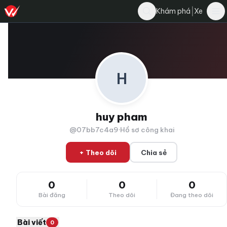
|
Khám phá
Xe
H
huy pham
@07bb7c4a9
·
Hồ sơ công khai
+ Theo dõi
Chia sẻ
0
0
0
Bài đăng
Theo dõi
Đang theo dõi
Bài viết
0