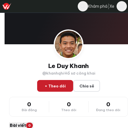
|
Khám phá
Xe
Le Duy Khanh
@khanhqhi
·
Hồ sơ công khai
+ Theo dõi
Chia sẻ
0
0
0
Bài đăng
Theo dõi
Đang theo dõi
Bài viết
0