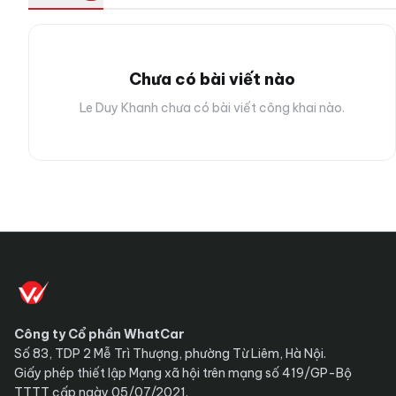
Chưa có bài viết nào
Le Duy Khanh chưa có bài viết công khai nào.
Công ty Cổ phần WhatCar
Số 83, TDP 2 Mễ Trì Thượng, phường Từ Liêm, Hà Nội.
Giấy phép thiết lập Mạng xã hội trên mạng số 419/GP-Bộ
TTTT cấp ngày 05/07/2021.