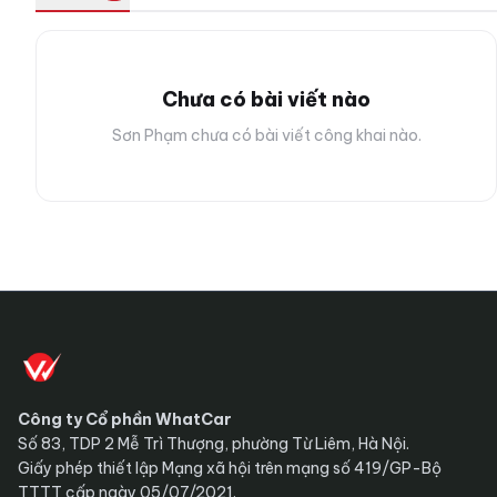
Chưa có bài viết nào
Sơn Phạm chưa có bài viết công khai nào.
Công ty Cổ phần WhatCar
Số 83, TDP 2 Mễ Trì Thượng, phường Từ Liêm, Hà Nội.
Giấy phép thiết lập Mạng xã hội trên mạng số 419/GP-Bộ
TTTT cấp ngày 05/07/2021.