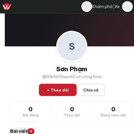
|
Khám phá
Xe
S
Sơn Phạm
@01bfb35ae
·
Hồ sơ công khai
+ Theo dõi
Chia sẻ
0
0
0
Bài đăng
Theo dõi
Đang theo dõi
Bài viết
0