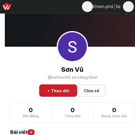
|
Khám phá
Xe
Sơn Vũ
@sollos
·
Hồ sơ công khai
+ Theo dõi
Chia sẻ
0
0
0
Bài đăng
Theo dõi
Đang theo dõi
Bài viết
0