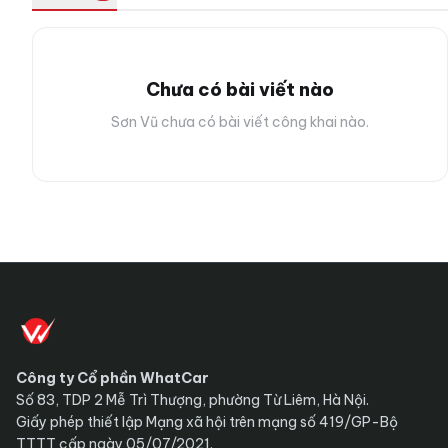
Chưa có bài viết nào
Sơn Vũ chưa có bài viết công khai nào.
Công ty Cổ phần WhatCar
Số 83, TDP 2 Mễ Trì Thượng, phường Từ Liêm, Hà Nội.
Giấy phép thiết lập Mạng xã hội trên mạng số 419/GP-Bộ
TTTT cấp ngày 05/07/2021.