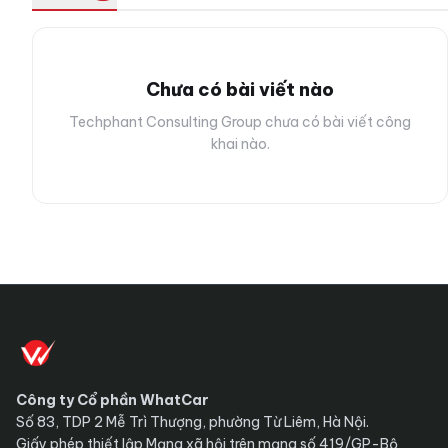
Chưa có bài viết nào
Techphant Consulting Group chưa có bài viết công
khai nào.
Công ty Cổ phần WhatCar
Số 83, TDP 2 Mễ Trì Thượng, phường Từ Liêm, Hà Nội.
Giấy phép thiết lập Mạng xã hội trên mạng số 419/GP-Bộ