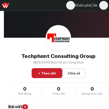
|
Khám phá
Xe
Techphant Consulting Group
@2b5055dba
·
Hồ sơ công khai
+ Theo dõi
Chia sẻ
0
0
0
Bài đăng
Theo dõi
Đang theo dõi
Bài viết
0