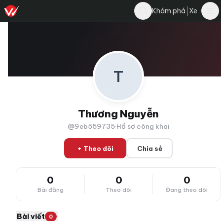
|
Khám phá
Xe
T
Thương Nguyễn
@9eb559735
·
Hồ sơ công khai
+ Theo dõi
Chia sẻ
0
0
0
Bài đăng
Theo dõi
Đang theo dõi
Bài viết
0