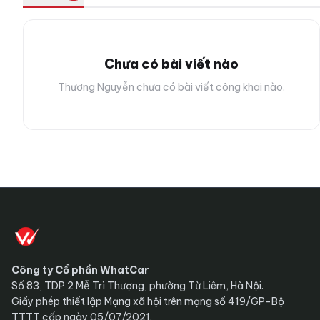
Chưa có bài viết nào
Thương Nguyễn chưa có bài viết công khai nào.
Công ty Cổ phần WhatCar
Số 83, TDP 2 Mễ Trì Thượng, phường Từ Liêm, Hà Nội.
Giấy phép thiết lập Mạng xã hội trên mạng số 419/GP-Bộ
TTTT cấp ngày 05/07/2021.