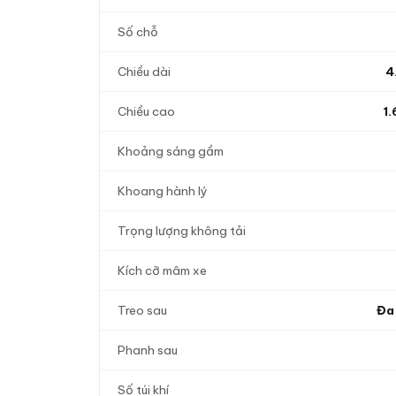
Số chỗ
Chiều dài
4
Chiều cao
1
Khoảng sáng gầm
Khoang hành lý
Trọng lượng không tải
Kích cỡ mâm xe
Treo sau
Đa 
Phanh sau
Số túi khí