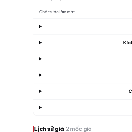
Ghế trước làm mát
Kíc
C
Lịch sử giá
2 mốc giá