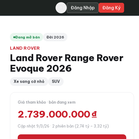
Đăng Nhập
Đăng Ký
Đang mở bán
Đời 2026
LAND ROVER
Land Rover Range Rover
Evoque 2026
Xe sang cỡ nhỏ
SUV
Giá tham khảo · bản đang xem
2.739.000.000 ₫
Cập nhật 9/3/26 · 2 phiên bản (2,74 tỷ – 3,32 tỷ)