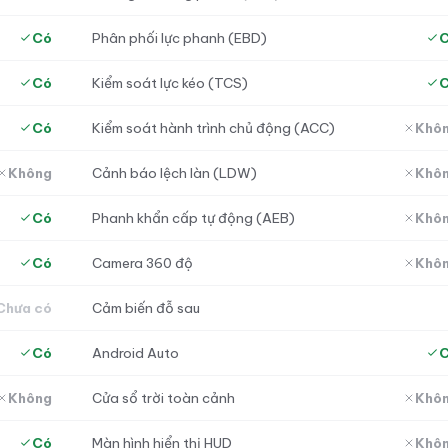
Có
Phân phối lực phanh (EBD)
Có
Kiểm soát lực kéo (TCS)
Có
Kiểm soát hành trình chủ động (ACC)
Khô
Không
Cảnh báo lệch làn (LDW)
Khô
Có
Phanh khẩn cấp tự động (AEB)
Khô
Có
Camera 360 độ
Khô
Chưa có
Cảm biến đỗ sau
Có
Android Auto
Không
Cửa sổ trời toàn cảnh
Khô
Có
Màn hình hiển thị HUD
Khô