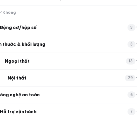
Không
Động cơ/hộp số
3
h thước & khối lượng
3
Ngoại thất
13
Nội thất
29
ông nghệ an toàn
6
Hỗ trợ vận hành
7