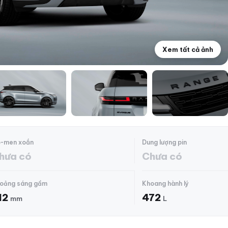
Xem tất cả ảnh
+16
-men xoắn
Dung lượng pin
hưa có
Chưa có
oảng sáng gầm
Khoang hành lý
12
472
mm
L