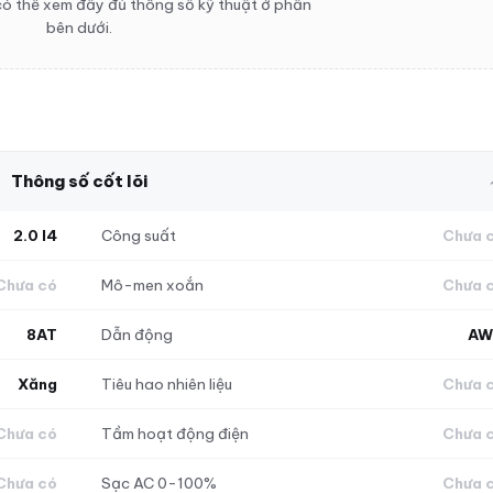
ó thể xem đầy đủ thông số kỹ thuật ở phần
bên dưới.
Thông số cốt lõi
2.0 I4
Công suất
Chưa 
Chưa có
Mô-men xoắn
Chưa 
8AT
Dẫn động
AW
Xăng
Tiêu hao nhiên liệu
Chưa 
Chưa có
Tầm hoạt động điện
Chưa 
Chưa có
Sạc AC 0-100%
Chưa 