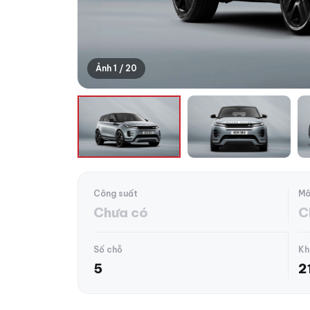
Ảnh 1 / 20
Công suất
Mô
Chưa có
C
Số chỗ
Kh
5
2