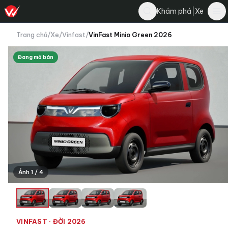
|
Khám phá
Xe
Trang chủ
/
Xe
/
Vinfast
/
VinFast Minio Green 2026
Đang mở bán
Ảnh 1 / 4
VINFAST
· ĐỜI 2026