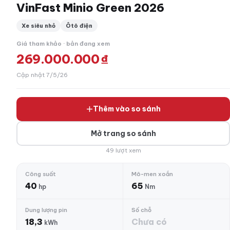
VinFast Minio Green 2026
Xe siêu nhỏ
Ôtô điện
Giá tham khảo · bản đang xem
269.000.000 ₫
Cập nhật 7/5/26
Thêm vào so sánh
Mở trang so sánh
49 lượt xem
Công suất
Mô-men xoắn
40
65
hp
Nm
Dung lượng pin
Số chỗ
18,3
Chưa có
kWh