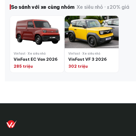
So sánh với xe cùng nhóm
Xe siêu nhỏ · ±20% giá
Vinfast · Xe siêu nhỏ
Vinfast · Xe siêu nhỏ
VinFast EC Van 2026
VinFast VF 3 2026
285 triệu
302 triệu