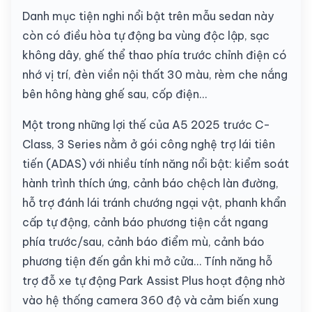
Danh mục tiện nghi nổi bật trên mẫu sedan này
còn có điều hòa tự động ba vùng độc lập, sạc
không dây, ghế thể thao phía trước chỉnh điện có
nhớ vị trí, đèn viền nội thất 30 màu, rèm che nắng
bên hông hàng ghế sau, cốp điện…
Một trong những lợi thế của A5 2025 trước C-
Class, 3 Series nằm ở gói công nghệ trợ lái tiên
tiến (ADAS) với nhiều tính năng nổi bật: kiểm soát
hành trình thích ứng, cảnh báo chệch làn đường,
hỗ trợ đánh lái tránh chướng ngại vật, phanh khẩn
cấp tự động, cảnh báo phương tiện cắt ngang
phía trước/sau, cảnh báo điểm mù, cảnh báo
phương tiện đến gần khi mở cửa… Tính năng hỗ
trợ đỗ xe tự động Park Assist Plus hoạt động nhờ
vào hệ thống camera 360 độ và cảm biến xung