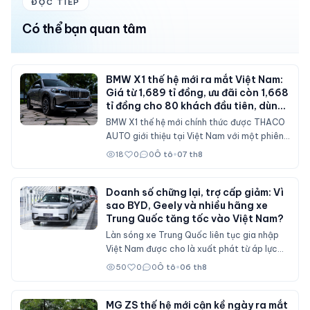
ĐỌC TIẾP
Có thể bạn quan tâm
BMW X1 thế hệ mới ra mắt Việt Nam:
Giá từ 1,689 tỉ đồng, ưu đãi còn 1,668
tỉ đồng cho 80 khách đầu tiên, dùng
máy 2.0 tăng áp 204 mã lực
BMW X1 thế hệ mới chính thức được THACO
AUTO giới thiệu tại Việt Nam với một phiên
bản sDrive20i. Mẫu SAV cỡ nhỏ được nâng
18
0
0
Ô tô
•
07 th8
cấp toàn diện về thiết kế, nội thất số hóa,
động cơ mạnh hơn và bổ sung nhiều công
nghệ hỗ trợ lái.
Doanh số chững lại, trợ cấp giảm: Vì
sao BYD, Geely và nhiều hãng xe
Trung Quốc tăng tốc vào Việt Nam?
Làn sóng xe Trung Quốc liên tục gia nhập
Việt Nam được cho là xuất phát từ áp lực
doanh số tại thị trường nội địa, nơi sức mua
50
0
0
Ô tô
•
06 th8
suy giảm và các chính sách hỗ trợ mua xe
đã không còn duy trì ở mức cao như trước.
MG ZS thế hệ mới cận kề ngày ra mắt