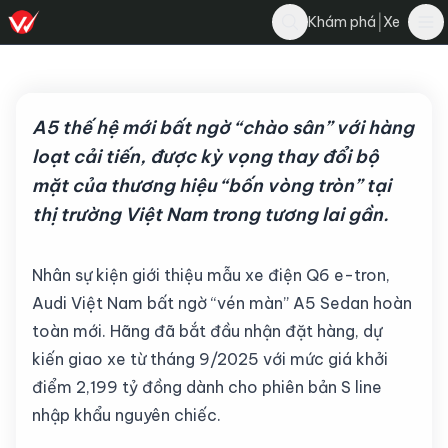
Nghĩa Nguyễn
|
Khám phá
Xe
Bình luận
N
5 tháng 7, 2025
·
4 phút đọc
·
3.8K
A5 thế hệ mới bất ngờ “chào sân” với hàng
loạt cải tiến, được kỳ vọng thay đổi bộ
mặt của thương hiệu “bốn vòng tròn” tại
thị trường Việt Nam trong tương lai gần.
Nhân sự kiện giới thiệu mẫu xe điện Q6 e-tron,
Audi Việt Nam bất ngờ “vén màn” A5 Sedan hoàn
toàn mới. Hãng đã bắt đầu nhận đặt hàng, dự
kiến giao xe từ tháng 9/2025 với mức giá khởi
điểm 2,199 tỷ đồng dành cho phiên bản S line
nhập khẩu nguyên chiếc.