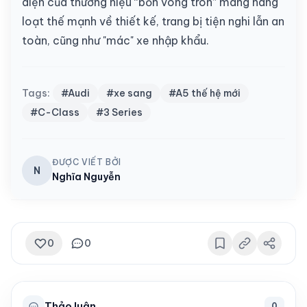
diện của thương hiệu “bốn vòng tròn” mang hàng
loạt thế mạnh về thiết kế, trang bị tiện nghi lẫn an
toàn, cũng như "mác" xe nhập khẩu.
Tags:
#Audi
#xe sang
#A5 thế hệ mới
#C-Class
#3 Series
ĐƯỢC VIẾT BỞI
N
Nghĩa Nguyễn
0
0
Thảo luận
0