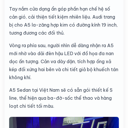
Tay nắm cửa dạng ẩn góp phần hạn chế hệ số
cản gió, cải thiện tiết kiệm nhiên liệu. Audi trang
bị cho A5 la-zăng hợp kim có đường kính 19 inch,
tương đương các đối thủ.
Vòng ra phía sau, người nhìn dễ dàng nhận ra A5
mới nhờ vào dải đèn hậu LED với đồ họa đa nan
dọc ấn tượng. Cản va dày dặn, tích hợp ống xả
kép đối xứng hai bên và chi tiết giả bộ khuếch tán
không khí.
A5 Sedan tại Việt Nam sẽ có sẵn gói thiết kế S
line, thể hiện qua ba-đờ-sốc thể thao và hàng
loạt chi tiết tối màu.