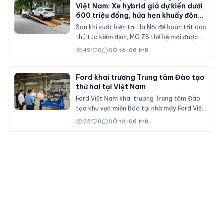
Việt Nam: Xe hybrid giá dự kiến dưới
600 triệu đồng, hứa hẹn khuấy động
phân khúc SUV cỡ B
Sau khi xuất hiện tại Hà Nội để hoàn tất các
thủ tục kiểm định, MG ZS thế hệ mới được
cho là sẽ sớm mở bán tại Việt Nam với nhiều
49
0
0
Ô tô
•
06 th8
nâng cấp về thiết kế, hệ truyền động hybrid
và gói công nghệ an toàn ADAS, cạnh tranh
trực tiếp Mitsubishi Xforce, Kia Seltos và
Ford khai trương Trung tâm Đào tạo
thứ hai tại Việt Nam
Honda HR-V.
Ford Việt Nam khai trương Trung tâm Đào
tạo khu vực miền Bắc tại nhà máy Ford Việt
Nam (Hải Phòng), đóng vai trò đào tạo cho
25
0
0
Ô tô
•
06 th8
nhân viên đại lý Ford trên cả nước.