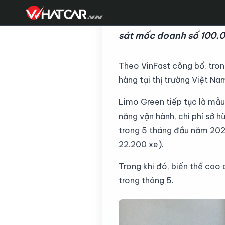
VinFast cho biết đã bàn
sát mốc doanh số 100.
Theo VinFast công bố, tron
hàng tại thị trường Việt Na
Limo Green tiếp tục là mẫu
năng vận hành, chi phí sở h
N
trong 5 tháng đầu năm 202
22.200 xe).
Trong khi đó, biến thể cao 
trong tháng 5.