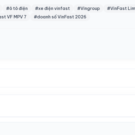
#ô tô điện
#xe điện vinfast
#Vingroup
#VinFast Li
ast VF MPV 7
#doanh số VinFast 2026