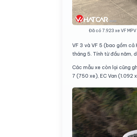
Đã có 7.923 xe VF MPV 
VF 3 và VF 5 (bao gồm cả He
tháng 5. Tính từ đầu năm, d
Các mẫu xe còn lại cũng gh
7 (750 xe), EC Van (1.092 