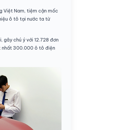
ờng Việt Nam, tiệm cận mốc
iệu ô tô tại nước ta từ
i, gây chú ý với 12.728 đơn
t nhất 300.000 ô tô điện