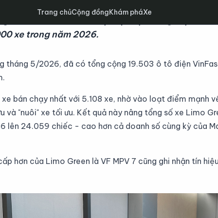
Trang chủ
Cộng đồng
Khám phá
Xe
 giao hơn 19.500 ô tô điện tại thị trường Việt Na
000 xe trong năm 2026.
g tháng 5/2026, đã có tổng cộng 19.503 ô tô điện VinFas
m.
 xe bán chạy nhất với 5.108 xe, nhờ vào loạt điểm mạnh v
ữu và "nuôi" xe tối ưu. Kết quả này nâng tổng số xe Limo G
6 lên 24.059 chiếc - cao hơn cả doanh số cùng kỳ của M
cấp hơn của Limo Green là VF MPV 7 cũng ghi nhận tín hiệu t