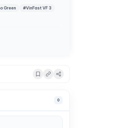
mo Green
#VinFast VF 3
0