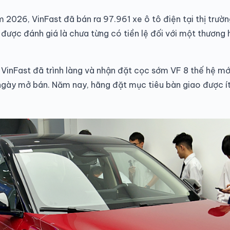
 2026, VinFast đã bán ra 97.961 xe ô tô điện tại thị trư
được đánh giá là chưa từng có tiền lệ đối với một thương h
 VinFast đã trình làng và nhận đặt cọc sớm VF 8 thế hệ mớ
ngày mở bán. Năm nay, hãng đặt mục tiêu bàn giao được í