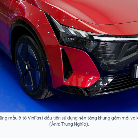
ững mẫu ô tô VinFast đầu tiên sử dụng nền tảng khung gầm mới và ki
(Ảnh: Trung Nghĩa).