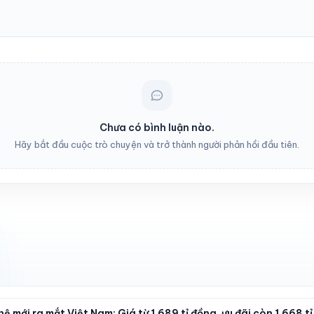
Chưa có bình luận nào.
Hãy bắt đầu cuộc trò chuyện và trở thành người phản hồi đầu tiên.
ệ mới ra mắt Việt Nam: Giá từ 1,689 tỉ đồng, ưu đãi còn 1,668 t