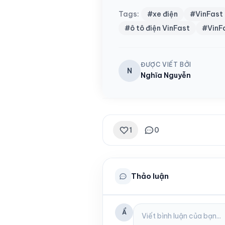
Tags:
#xe điện
#VinFast
#ô tô điện VinFast
#VinF
ĐƯỢC VIẾT BỞI
N
Nghĩa Nguyễn
1
0
Thảo luận
Ẩ