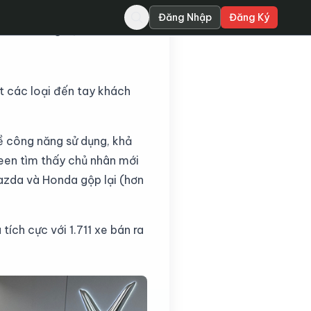
Đăng Nhập
Đăng Ký
m vào tháng 5/2026, tiến
t các loại đến tay khách
ề công năng sử dụng, khả
reen tìm thấy chủ nhân mới
azda và Honda gộp lại (hơn
ích cực với 1.711 xe bán ra