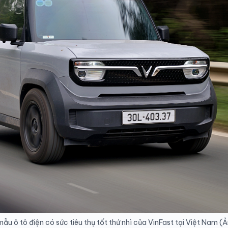
ẫu ô tô điện có sức tiêu thụ tốt thứ nhì của VinFast tại Việt Nam (Ả