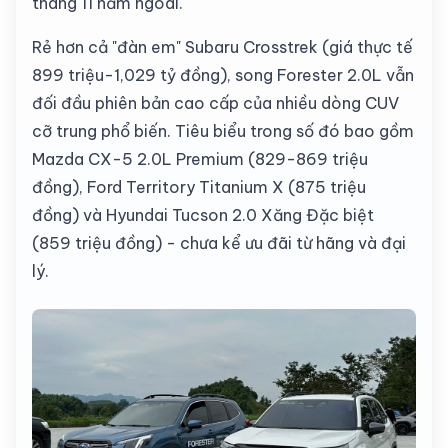
tháng 11 năm ngoái.
Rẻ hơn cả "đàn em" Subaru Crosstrek (giá thực tế
899 triệu-1,029 tỷ đồng), song Forester 2.0L vẫn
đối đầu phiên bản cao cấp của nhiều dòng CUV
cỡ trung phổ biến. Tiêu biểu trong số đó bao gồm
Mazda CX-5 2.0L Premium (829-869 triệu
đồng),
Ford Territory Titanium X (875 triệu
đồng)
và Hyundai Tucson 2.0 Xăng Đặc biệt
(859 triệu đồng) - chưa kể ưu đãi từ hãng và đại
lý.