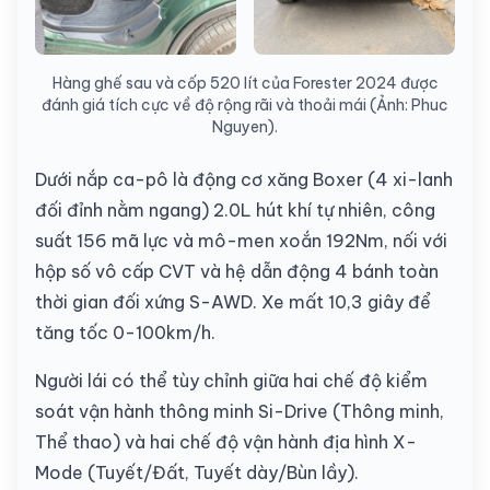
Hàng ghế sau và cốp 520 lít của Forester 2024 được
đánh giá tích cực về độ rộng rãi và thoải mái (Ảnh: Phuc
Nguyen).
Dưới nắp ca-pô là động cơ xăng Boxer (4 xi-lanh
đối đỉnh nằm ngang) 2.0L hút khí tự nhiên, công
suất 156 mã lực và mô-men xoắn 192Nm, nối với
hộp số vô cấp CVT và hệ dẫn động 4 bánh toàn
thời gian đối xứng S-AWD. Xe mất 10,3 giây để
tăng tốc 0-100km/h.
Người lái có thể tùy chỉnh giữa hai chế độ kiểm
soát vận hành thông minh Si-Drive (Thông minh,
Thể thao) và hai chế độ vận hành địa hình X-
Mode (Tuyết/Đất, Tuyết dày/Bùn lầy).