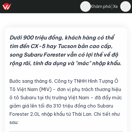
Nghĩa Nguyễn
|
Khám phá
Xe
Bình luận
N
3 tháng 6, 2026
·
4 phút đọc
·
441
Dưới 900 triệu đồng, khách hàng có thể
tìm đến CX-5 hay Tucson bản cao cấp,
song Subaru Forester vẫn có lợi thế về độ
rộng rãi, tính đa dụng và "mác" nhập khẩu.
Bước sang tháng 6, Công ty TNHH Hình Tượng Ô
Tô Việt Nam (MIV) - đơn vị phụ trách thương hiệu
ô tô Subaru tại thị trường Việt Nam - đã đẩy mức
giảm giá lên tối đa 310 triệu đồng cho Subaru
Forester 2.0L nhập khẩu từ Thái Lan. Chi tiết như
sau: