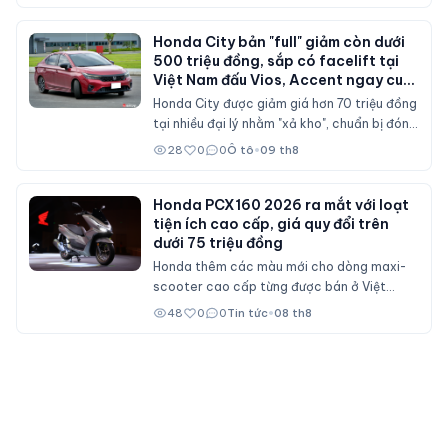
qua những mẫu xe cổ và hiện đại.
Honda City bản "full" giảm còn dưới
500 triệu đồng, sắp có facelift tại
Việt Nam đấu Vios, Accent ngay cuối
năm nay?
Honda City được giảm giá hơn 70 triệu đồng
tại nhiều đại lý nhằm "xả kho", chuẩn bị đón
bản nâng cấp sau ba năm với nhiều chi tiết
28
0
0
Ô tô
•
09 th8
thiết kế và trang bị mới.
Honda PCX160 2026 ra mắt với loạt
tiện ích cao cấp, giá quy đổi trên
dưới 75 triệu đồng
Honda thêm các màu mới cho dòng maxi-
scooter cao cấp từng được bán ở Việt
Nam, giữ nguyên máy 157cc, phanh ABS và
48
0
0
Tin tức
•
08 th8
bảng đồng hồ 5 inch hỗ trợ RoadSync như
UC3.