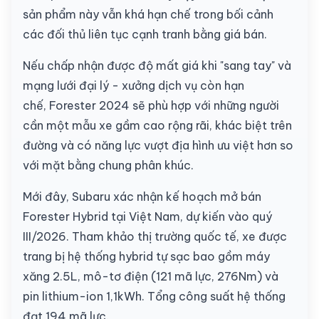
sản phẩm này vẫn khá hạn chế trong bối cảnh
các đối thủ liên tục cạnh tranh bằng giá bán.
Nếu chấp nhận được độ mất giá khi "sang tay" và
mạng lưới đại lý - xưởng dịch vụ còn hạn
chế, Forester 2024 sẽ phù hợp với những người
cần một mẫu xe gầm cao rộng rãi, khác biệt trên
đường và có năng lực vượt địa hình ưu việt hơn so
với mặt bằng chung phân khúc.
Mới đây, Subaru xác nhận kế hoạch mở bán
Forester Hybrid tại Việt Nam, dự kiến vào quý
III/2026. Tham khảo thị trường quốc tế, xe được
trang bị hệ thống hybrid tự sạc bao gồm máy
xăng 2.5L, mô-tơ điện (121 mã lực, 276Nm) và
pin lithium-ion 1,1kWh. Tổng công suất hệ thống
đạt 194 mã lực.