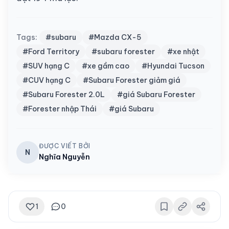
Tags:
#subaru
#Mazda CX-5
#Ford Territory
#subaru forester
#xe nhật
#SUV hạng C
#xe gầm cao
#Hyundai Tucson
#CUV hạng C
#Subaru Forester giảm giá
#Subaru Forester 2.0L
#giá Subaru Forester
#Forester nhập Thái
#giá Subaru
ĐƯỢC VIẾT BỞI
N
Nghĩa Nguyễn
1
0