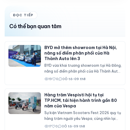
ĐỌC TIẾP
Có thể bạn quan tâm
BYD mở thêm showroom tại Hà Nội,
nâng số điểm phân phối của Hà
Thành Auto lên 3
BYD vừa khai trương showroom tại Hà Đông,
nâng số điểm phân phối của Hà Thành Auto
tại Hà Nội lên 3 cơ sở.
19
0
0
Ô tô
•
09 th8
Hàng trăm Vespisti hội tụ tại
TP.HCM, tái hiện hành trình gần 80
năm của Vespa
Sự kiện Vietnam Scooters Fest 2026 quy tụ
hàng trăm người yêu Vespa, cùng nhìn lại
hành trình gần 80 năm của dòng xe Italy
17
0
0
Ô tô
•
09 th8