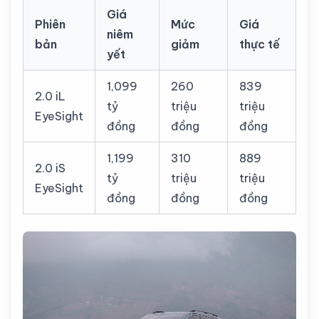
Giá
Phiên
Mức
Giá
niêm
bản
giảm
thực tế
yết
1,099
260
839
2.0 iL
tỷ
triệu
triệu
EyeSight
đồng
đồng
đồng
1,199
310
889
2.0 iS
tỷ
triệu
triệu
EyeSight
đồng
đồng
đồng