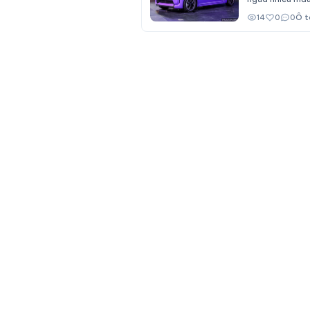
14
0
0
Ô t