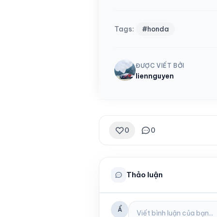
Tags:
#honda
ĐƯỢC VIẾT BỞI
liennguyen
0
0
Thảo luận
Ẩ