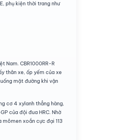
, phụ kiện thời trang như
Việt Nam. CBR1000RR-R
ấy thân xe, ốp yếm của xe
 xuống mặt đường khi vận
ng cơ 4 xylanh thẳng hàng,
toGP của đội đua HRC. Nhờ
và mômen xoắn cực đại 113