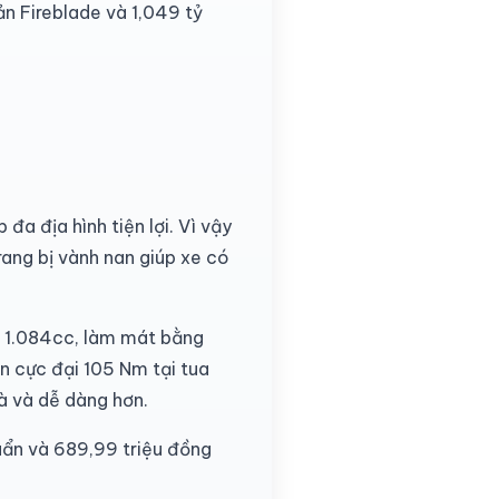
 Fireblade và 1,049 tỷ
a địa hình tiện lợi. Vì vậy
rang bị vành nan giúp xe có
h 1.084cc, làm mát bằng
n cực đại 105 Nm tại tua
à và dễ dàng hơn.
uẩn và 689,99 triệu đồng