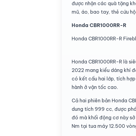
được nhận các quà tặng khá
mũ, áo, bao tay, thẻ cứu h
Honda CBR1000RR-R
Honda CBR1000RR-R Fireb
Honda CBR1000RR-R là siêu
2022 mang kiểu dáng khí độ
có kết cấu hai lớp, tích hợ
hành ở vận tốc cao.
Cả hai phiên bản Honda CB
dung tích 999 cc, được phá
đó mà khối động cơ này sở
Nm tại tua máy 12.500 vòn