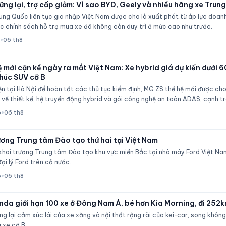
ng lại, trợ cấp giảm: Vì sao BYD, Geely và nhiều hãng xe Tru
ng Quốc liên tục gia nhập Việt Nam được cho là xuất phát từ áp lực doanh 
c chính sách hỗ trợ mua xe đã không còn duy trì ở mức cao như trước.
•
06 th8
 mới cận kề ngày ra mắt Việt Nam: Xe hybrid giá dự kiến dưới 6
húc SUV cỡ B
iện tại Hà Nội để hoàn tất các thủ tục kiểm định, MG ZS thế hệ mới được ch
về thiết kế, hệ truyền động hybrid và gói công nghệ an toàn ADAS, cạnh tr
a HR-V.
ô
•
06 th8
ương Trung tâm Đào tạo thứ hai tại Việt Nam
khai trương Trung tâm Đào tạo khu vực miền Bắc tại nhà máy Ford Việt Nam
ại lý Ford trên cả nước.
ô
•
06 th8
nda giới hạn 100 xe ở Đông Nam Á, bé hơn Kia Morning, đi 252
 lại cảm xúc lái của xe xăng và nội thất rộng rãi của kei-car, song khôn
 xe cỡ B.