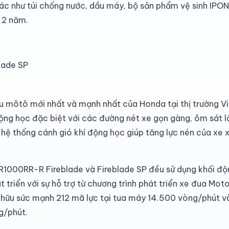
c như túi chống nước, dầu máy, bộ sản phẩm vệ sinh IPONE
ộ 2 năm.
lade SP
 môtô mới nhất và mạnh nhất của Honda tại thị trường 
ng học đặc biệt với các đường nét xe gọn gàng, ôm sát l
p hệ thống cánh gió khí động học giúp tăng lực nén của xe
R1000RR-R Fireblade và Fireblade SP đều sử dụng khối độ
t triển với sự hỗ trợ từ chương trình phát triển xe đua Mo
 hữu sức mạnh 212 mã lực tại tua máy 14.500 vòng/phút 
g/phút.