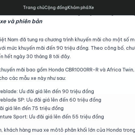
Trang chủ
Cộng đồng
Khám phá
Xe
a Twin và CBR1000RR-R đang được hưởng ưu đãi gi
 xe và phiên bản
iệt Nam đã tung ra chương trình khuyến mãi cho một số m
với mức khuyến mãi đến 90 triệu đồng. Theo công bố, chư
n hết ngày 30 tháng 8 tới đây.
huyến mãi bao gồm Honda CBR1000RR-R và Africa Twin, v
cho các mẫu xe này như sau:
blade: Ưu đãi giá lên đến 90 triệu đồng
blade SP: Ưu đãi giá lên đến 60 triệu đồng
i giá lên đến 75 triệu đồng
ture Sport: Ưu đãi giá lên đến 55 triệu đồng
ên, khách hàng mua xe môtô phân khối lớn của Honda trong