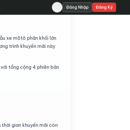
Đăng Nhập
Đăng Ký
á từ 55 lên đến 90
ẫu xe môtô phân khối lớn
ơng trình khuyến mãi này
ới tổng cộng 4 phiên bản
 thời gian khuyến mãi còn