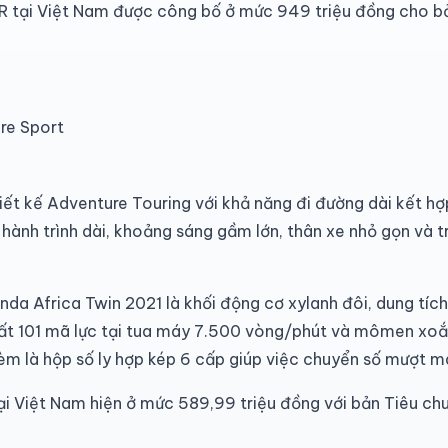
tại Việt Nam được công bố ở mức 949 triệu đồng cho bản
re Sport
t kế Adventure Touring với khả năng đi đường dài kết hợp đ
hành trình dài, khoảng sáng gầm lớn, thân xe nhỏ gọn và t
a Africa Twin 2021 là khối động cơ xylanh đôi, dung tíc
uất 101 mã lực tại tua máy 7.500 vòng/phút và mômen xoắ
m là hộp số ly hợp kép 6 cấp giúp việc chuyển số mượt m
ại Việt Nam hiện ở mức 589,99 triệu đồng với bản Tiêu ch