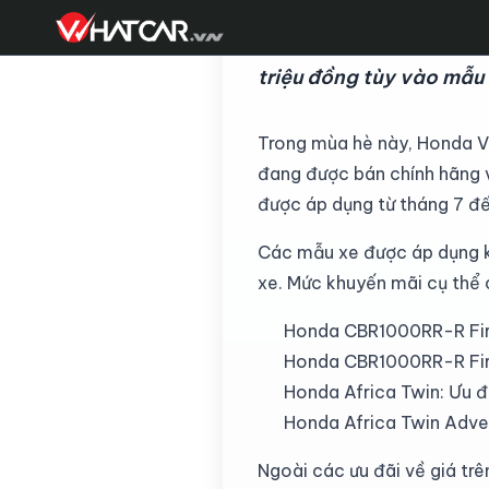
Hai mẫu xe Honda Afric
triệu đồng tùy vào mẫu
Trong mùa hè này, Honda V
đang được bán chính hãng 
được áp dụng từ tháng 7 đế
Các mẫu xe được áp dụng k
xe. Mức khuyến mãi cụ thể 
Honda CBR1000RR-R Fire
Honda CBR1000RR-R Fire
Honda Africa Twin: Ưu đã
Honda Africa Twin Adven
Ngoài các ưu đãi về giá tr