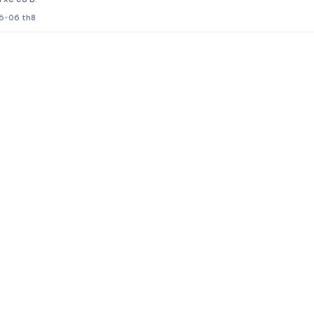
ô
•
06 th8