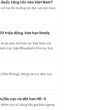
ng Quốc tăng tốc vào Việt Nam?
số tại thị trường nội địa, nơi sức mua
00 triệu đồng, hứa hẹn khuấy
o là sẽ sớm mở bán tại Việt Nam với
anh trực tiếp Mitsubishi Xforce, Kia
 (Hải Phòng), đóng vai trò đào tạo
km/lần sạc và đắt hơn HR-V
g dành cho số đông bởi giá bán ngang