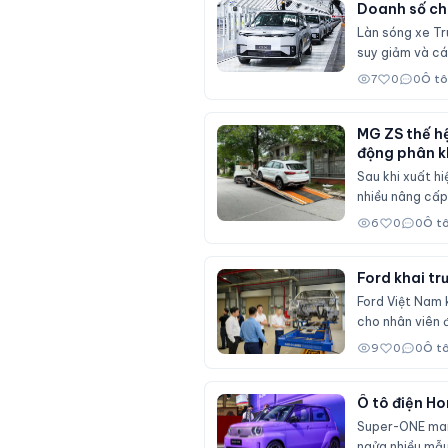
Doanh số chữ
Làn sóng xe Tru
suy giảm và cá
7
0
0
Ô tô
MG ZS thế hệ
động phân k
Sau khi xuất h
nhiều nâng cấp 
Seltos và Hond
6
0
0
Ô t
Ford khai tr
Ford Việt Nam 
cho nhân viên đ
9
0
0
Ô t
Ô tô điện Ho
Super-ONE mang
ngửa nhiều mẫu