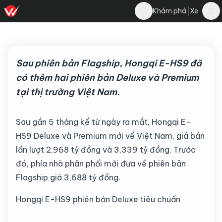
liennguyen
|
Khám phá
Xe
Bình luận
20 tháng 6, 2022
·
3 phút đọc
·
3.2K
Sau phiên bản Flagship, Hongqi E-HS9 đã
có thêm hai phiên bản Deluxe và Premium
tại thị trường Việt Nam.
Sau gần 5 tháng kể từ ngày ra mắt, Hongqi E-
HS9 Deluxe và Premium mới về Việt Nam, giá bán
lần lượt 2,968 tỷ đồng và 3,339 tỷ đồng. Trước
đó, phía nhà phân phối mới đưa về phiên bản
Flagship giá 3,688 tỷ đồng.
Hongqi E-HS9 phiên bản Deluxe tiêu chuẩn