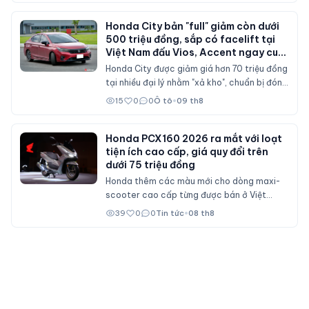
Honda City bản "full" giảm còn dưới
500 triệu đồng, sắp có facelift tại
Việt Nam đấu Vios, Accent ngay cuối
năm nay?
Honda City được giảm giá hơn 70 triệu đồng
tại nhiều đại lý nhằm "xả kho", chuẩn bị đón
bản nâng cấp sau ba năm với nhiều chi tiết
15
0
0
Ô tô
•
09 th8
thiết kế và trang bị mới.
Honda PCX160 2026 ra mắt với loạt
tiện ích cao cấp, giá quy đổi trên
dưới 75 triệu đồng
Honda thêm các màu mới cho dòng maxi-
scooter cao cấp từng được bán ở Việt
Nam, giữ nguyên máy 157cc, phanh ABS và
39
0
0
Tin tức
•
08 th8
bảng đồng hồ 5 inch hỗ trợ RoadSync như
UC3.