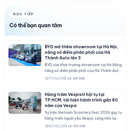
ĐỌC TIẾP
Có thể bạn quan tâm
BYD mở thêm showroom tại Hà Nội,
nâng số điểm phân phối của Hà
Thành Auto lên 3
BYD vừa khai trương showroom tại Hà Đông,
nâng số điểm phân phối của Hà Thành Auto
tại Hà Nội lên 3 cơ sở.
7
0
0
Ô tô
•
09 th8
Hàng trăm Vespisti hội tụ tại
TP.HCM, tái hiện hành trình gần 80
năm của Vespa
Sự kiện Vietnam Scooters Fest 2026 quy tụ
hàng trăm người yêu Vespa, cùng nhìn lại
hành trình gần 80 năm của dòng xe Italy
6
0
0
Ô tô
•
09 th8
qua những mẫu xe cổ và hiện đại.