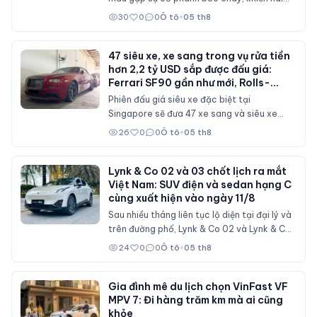
lốp trước phát nổ trong bài thử nghiệm trên
30
0
0
Ô tô
•
05 th8
đường đèo.
47 siêu xe, xe sang trong vụ rửa tiền
hơn 2,2 tỷ USD sắp được đấu giá:
Ferrari SF90 gần như mới, Rolls-
Royce xếp hàng dài
Phiên đấu giá siêu xe đặc biệt tại
Singapore sẽ đưa 47 xe sang và siêu xe
từng bị tịch thu trong vụ rửa tiền hơn 2,2 tỷ
26
0
0
Ô tô
•
05 th8
USD lên sàn. Nhiều chiếc mới chỉ lăn bánh
vài trăm km, hứa hẹn thu hút sự chú ý của
giới sưu tầm trên toàn thế giới.
Lynk & Co 02 và 03 chốt lịch ra mắt
Việt Nam: SUV điện và sedan hạng C
cùng xuất hiện vào ngày 11/8
Sau nhiều tháng liên tục lộ diện tại đại lý và
trên đường phố, Lynk & Co 02 và Lynk & Co
03 đã chính thức ấn định ngày ra mắt thị
24
0
0
Ô tô
•
05 th8
trường Việt Nam. Sự kiện sẽ diễn ra vào
ngày 11/8 tại Hà Nội, đánh dấu sự xuất hiện
của một mẫu SUV thuần điện và một mẫu
Gia đình mê du lịch chọn VinFast VF
MPV 7: Đi hàng trăm km mà ai cũng
sedan hạng C mới.
khỏe