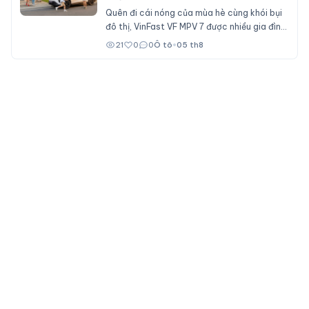
Quên đi cái nóng của mùa hè cùng khói bụi
đô thị, VinFast VF MPV 7 được nhiều gia đình
Việt ưu tiên lựa chọn cho các chuyến du lịch
21
0
0
Ô tô
•
05 th8
nhờ không gian rộng rãi, nhiều tiện ích và chi
phí sử dụng dễ chịu.