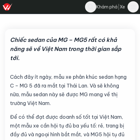
Bình Trần
|
Khám phá
Xe
Bình luận
4 tháng 8, 2022
·
4 phút đọc
·
4.7K
Chiếc sedan của MG – MG5 rất có khả
năng sẽ về Việt Nam trong thời gian sắp
tới.
Cách đây ít ngày, mẫu xe phân khúc sedan hạng
C – MG 5 đã ra mắt tại Thái Lan. Và sẽ không
nữa, mẫu sedan này sẽ được MG mang về thị
trường Việt Nam.
Để có thể đạt được doanh số tốt tại Việt Nam,
một mẫu xe cần hội tụ đủ ba yếu tố: rẻ, trang bị
đầy đủ và ngoại hình bắt mắt, và MG5 hội tụ đủ