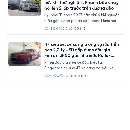
hữu khi thử nghiệm: Phanh bốc cháy,
nổ liền 2 lốp trước trên đường đèo
Hyundai Tucson 2027 gây chú ý khi nguyên
mẫu gặp sự cố phanh bốc cháy, khiến hai
lốp trước phát nổ trong bài thử nghiệm trên
41
0
0
Ô tô
•
05 th8
đường đèo.
47 siêu xe, xe sang trong vụ rửa tiền
hơn 2,2 tỷ USD sắp được đấu giá:
Ferrari SF90 gần như mới, Rolls-
Royce xếp hàng dài
Phiên đấu giá siêu xe đặc biệt tại
Singapore sẽ đưa 47 xe sang và siêu xe
từng bị tịch thu trong vụ rửa tiền hơn 2,2 tỷ
34
0
0
Ô tô
•
05 th8
USD lên sàn. Nhiều chiếc mới chỉ lăn bánh
vài trăm km, hứa hẹn thu hút sự chú ý của
giới sưu tầm trên toàn thế giới.