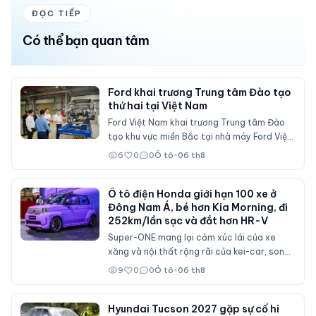
ĐỌC TIẾP
Có thể bạn quan tâm
Ford khai trương Trung tâm Đào tạo
thứ hai tại Việt Nam
Ford Việt Nam khai trương Trung tâm Đào
tạo khu vực miền Bắc tại nhà máy Ford Việt
Nam (Hải Phòng), đóng vai trò đào tạo cho
6
0
0
Ô tô
•
06 th8
nhân viên đại lý Ford trên cả nước.
Ô tô điện Honda giới hạn 100 xe ở
Đông Nam Á, bé hơn Kia Morning, đi
252km/lần sạc và đắt hơn HR-V
Super-ONE mang lại cảm xúc lái của xe
xăng và nội thất rộng rãi của kei-car, song
không dành cho số đông bởi giá bán ngang
9
0
0
Ô tô
•
06 th8
ngửa nhiều mẫu xe cỡ B.
Hyundai Tucson 2027 gặp sự cố hi