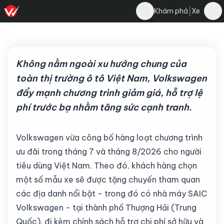
Nghĩa Nguyễn
|
Khám phá
Xe
Bình luận
N
9 tháng 7, 2026
·
3 phút đọc
·
184
Không nằm ngoài xu hướng chung của
toàn thị trường ô tô Việt Nam, Volkswagen
đẩy mạnh chương trình giảm giá, hỗ trợ lệ
phí trước bạ nhằm tăng sức cạnh tranh.
Volkswagen vừa công bố hàng loạt chương trình
ưu đãi trong tháng 7 và tháng 8/2026 cho người
tiêu dùng Việt Nam. Theo đó, khách hàng chọn
một số mẫu xe sẽ được tặng chuyến tham quan
các địa danh nổi bật - trong đó có nhà máy SAIC
Volkswagen - tại thành phố Thượng Hải (Trung
Quốc), đi kèm chính sách hỗ trợ chi phí sở hữu và