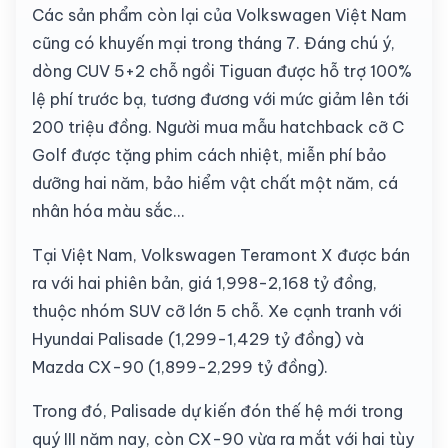
Các sản phẩm còn lại của Volkswagen Việt Nam
cũng có khuyến mại trong tháng 7. Đáng chú ý,
dòng CUV 5+2 chỗ ngồi Tiguan được hỗ trợ 100%
lệ phí trước bạ, tương đương với mức giảm lên tới
200 triệu đồng. Người mua mẫu hatchback cỡ C
Golf được tặng phim cách nhiệt, miễn phí bảo
dưỡng hai năm, bảo hiểm vật chất một năm, cá
nhân hóa màu sắc...
Tại Việt Nam, Volkswagen Teramont X được bán
ra với hai phiên bản, giá 1,998-2,168 tỷ đồng,
thuộc nhóm SUV cỡ lớn 5 chỗ. Xe cạnh tranh với
Hyundai Palisade
(1,299-1,429 tỷ đồng) và
Mazda CX-90 (1,899-2,299 tỷ đồng).
Trong đó, Palisade dự kiến đón thế hệ mới trong
quý III năm nay, còn CX-90 vừa ra mắt với hai tùy