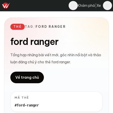
|
Khám phá
Xe
THẺ
TAG
/
FORD RANGER
ford ranger
Tổng hợp những bài viết mới, góc nhìn nổi bật và thảo
luận đáng chú ý cho thẻ ford ranger.
Về trang chủ
MÃ THẺ
#ford-ranger