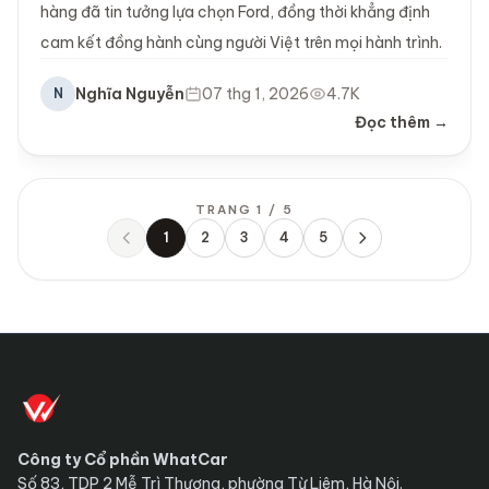
hàng đã tin tưởng lựa chọn Ford, đồng thời khẳng định
cam kết đồng hành cùng người Việt trên mọi hành trình.
Nghĩa Nguyễn
07 thg 1, 2026
4.7K
N
Đọc thêm →
TRANG 1 / 5
1
2
3
4
5
Trước
Sau
Công ty Cổ phần WhatCar
Số 83, TDP 2 Mễ Trì Thượng, phường Từ Liêm, Hà Nội.