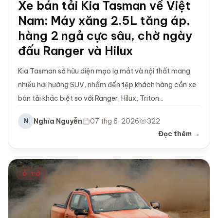
Xe bán tải Kia Tasman về Việt
Nam: Máy xăng 2.5L tăng áp,
hàng 2 ngả cực sâu, chờ ngày
đấu Ranger và Hilux
Kia Tasman sở hữu diện mạo lạ mắt và nội thất mang
nhiều hơi hướng SUV, nhắm đến tệp khách hàng cần xe
bán tải khác biệt so với Ranger, Hilux, Triton...
Nghĩa Nguyễn
07 thg 6, 2026
322
N
Đọc thêm →
Ô TÔ