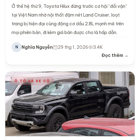
Ở thế hệ thứ 9, Toyota Hilux đứng trước cơ hội “đổi vận”
tại Việt Nam nhờ nội thất đậm nét Land Cruiser, loạt
trang bị hiện đại cùng động cơ dầu 2.8L mạnh mẽ trên
mọi phiên bản, đi kèm giá bán được cho là hấp dẫn.
Nghĩa Nguyễn
29 thg 1, 2026
3.4K
N
Đọc thêm →
Ô TÔ VÀ XE CỘ