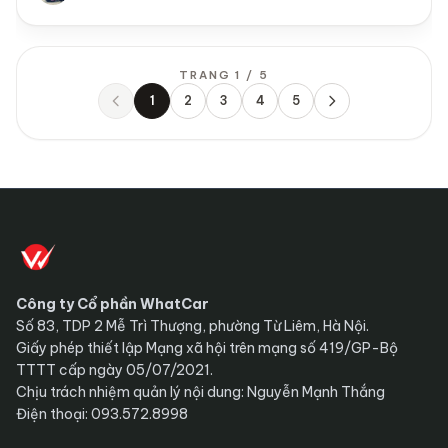
TRANG 1 / 5
1
2
3
4
5
Trước
Sau
Công ty Cổ phần WhatCar
Số 83, TDP 2 Mễ Trì Thượng, phường Từ Liêm, Hà Nội.
Giấy phép thiết lập Mạng xã hội trên mạng số 419/GP-Bộ
TTTT cấp ngày 05/07/2021.
Chịu trách nhiệm quản lý nội dung: Nguyễn Mạnh Thắng
Điện thoại: 093.572.8998