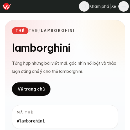
|
Khám phá
Xe
THẺ
TAG
/
LAMBORGHINI
lamborghini
Tổng hợp những bài viết mới, góc nhìn nổi bật và thảo
luận đáng chú ý cho thẻ lamborghini.
Về trang chủ
MÃ THẺ
#lamborghini