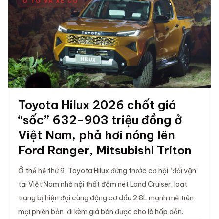
Ô TÔ VÀ XE CỘ
Toyota Hilux 2026 chốt giá
“sốc” 632-903 triệu đồng ở
Việt Nam, phả hơi nóng lên
Ford Ranger, Mitsubishi Triton
Ở thế hệ thứ 9, Toyota Hilux đứng trước cơ hội “đổi vận”
tại Việt Nam nhờ nội thất đậm nét Land Cruiser, loạt
trang bị hiện đại cùng động cơ dầu 2.8L mạnh mẽ trên
mọi phiên bản, đi kèm giá bán được cho là hấp dẫn.