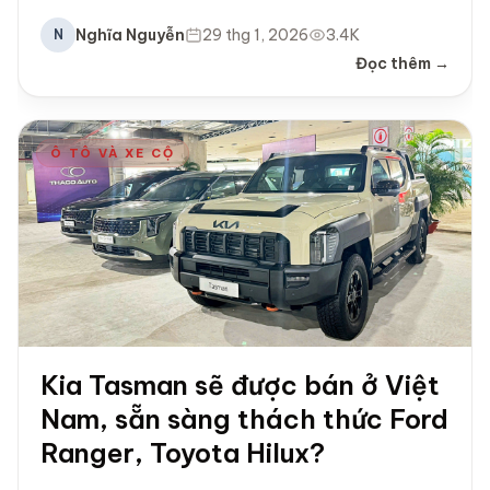
Nghĩa Nguyễn
29 thg 1, 2026
3.4K
N
Đọc thêm →
Ô TÔ VÀ XE CỘ
Kia Tasman sẽ được bán ở Việt
Nam, sẵn sàng thách thức Ford
Ranger, Toyota Hilux?