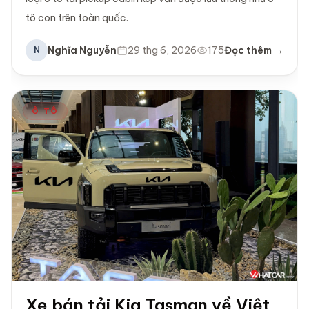
tô con trên toàn quốc.
Nghĩa Nguyễn
29 thg 6, 2026
175
Đọc thêm →
N
Ô TÔ
Xe bán tải Kia Tasman về Việt