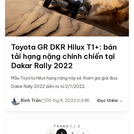
Toyota GR DKR Hilux T1+: bán
tải hạng nặng chinh chiến tại
Dakar Rally 2022
Mẫu Toyota Hilux hạng nặng này sẽ tham gia giải đua
Dakar Rally 2022 diễn ra từ 2/1/2022.
Bình Trần
05 thg 8, 2022
3.8K
Đọc thêm →
TRANG 1 / 2
1
2