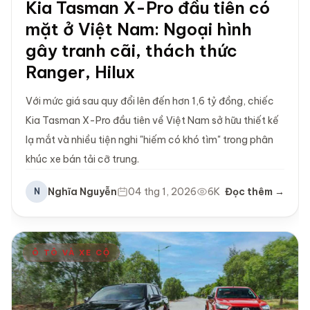
Kia Tasman X-Pro đầu tiên có
mặt ở Việt Nam: Ngoại hình
gây tranh cãi, thách thức
Ranger, Hilux
Với mức giá sau quy đổi lên đến hơn 1,6 tỷ đồng, chiếc
Kia Tasman X-Pro đầu tiên về Việt Nam sở hữu thiết kế
lạ mắt và nhiều tiện nghi "hiếm có khó tìm" trong phân
khúc xe bán tải cỡ trung.
Nghĩa Nguyễn
04 thg 1, 2026
6K
Đọc thêm →
N
Ô TÔ VÀ XE CỘ