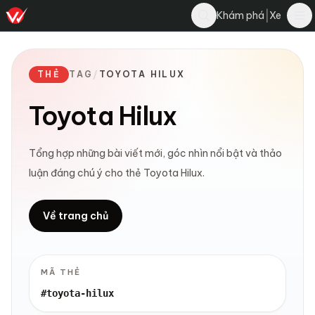
|
Khám phá
Xe
THẺ
TAG
/
TOYOTA HILUX
Toyota Hilux
Tổng hợp những bài viết mới, góc nhìn nổi bật và thảo
luận đáng chú ý cho thẻ Toyota Hilux.
Về trang chủ
MÃ THẺ
#toyota-hilux