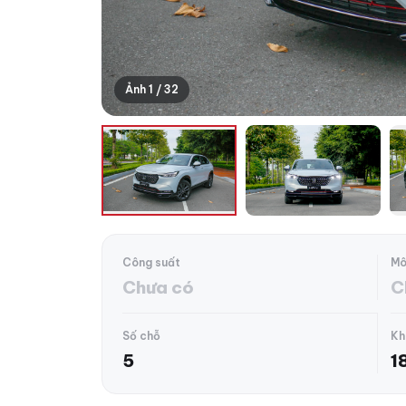
Ảnh 1 / 32
Công suất
Mô
Chưa có
C
Số chỗ
Kh
5
1