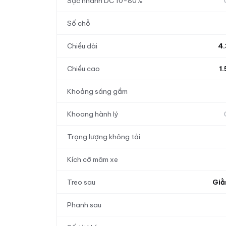
Sạc nhanh DC 10-80%
Số chỗ
Chiều dài
4
Chiều cao
1
Khoảng sáng gầm
Khoang hành lý
Trọng lượng không tải
Kích cỡ mâm xe
Treo sau
Giằ
Phanh sau