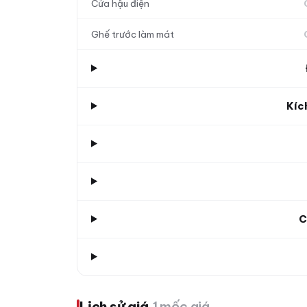
Cửa hậu điện
Ghế trước làm mát
Kíc
C
Lịch sử giá
1 mốc giá