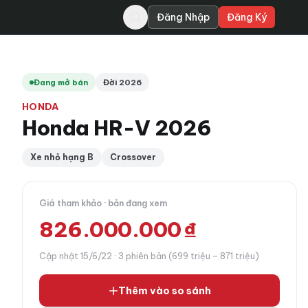
Đăng Nhập
Đăng Ký
Đang mở bán
Đời 2026
HONDA
Honda HR-V 2026
Xe nhỏ hạng B
Crossover
Giá tham khảo · bản đang xem
826.000.000 ₫
Cập nhật 15/6/22 · 3 phiên bản (699 triệu – 871 triệu)
Thêm vào so sánh