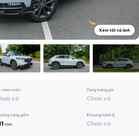
Xem tất cả ảnh
+28
-men xoắn
Dung lượng pin
hưa có
Chưa có
oảng sáng gầm
Khoang hành lý
81
Chưa có
mm