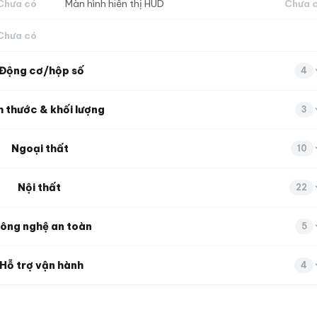
Chưa có
Màn hình hiển thị HUD
Chưa 
Chưa có
Động cơ/hộp số
4
h thước & khối lượng
3
Ngoại thất
10
Nội thất
22
ông nghệ an toàn
5
Hỗ trợ vận hành
4