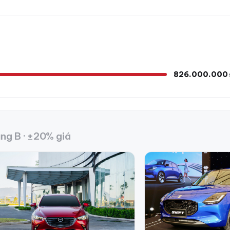
826.000.000 
ng B · ±20% giá