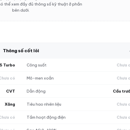
ó thể xem đầy đủ thông số kỹ thuật ở phần
bên dưới.
Thông số cốt lõi
.5 Turbo
Công suất
Chưa 
Chưa có
Mô-men xoắn
Chưa 
CVT
Dẫn động
Cầu trư
Xăng
Tiêu hao nhiên liệu
Chưa 
Chưa có
Tầm hoạt động điện
Chưa 