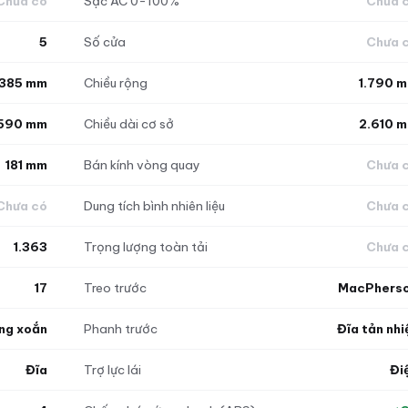
Chưa có
Sạc AC 0-100%
Chưa 
5
Số cửa
Chưa 
.385 mm
Chiều rộng
1.790 
.590 mm
Chiều dài cơ sở
2.610 
181 mm
Bán kính vòng quay
Chưa 
Chưa có
Dung tích bình nhiên liệu
Chưa 
1.363
Trọng lượng toàn tải
Chưa 
17
Treo trước
MacPhers
ng xoắn
Phanh trước
Đĩa tản nhi
Đĩa
Trợ lực lái
Đi