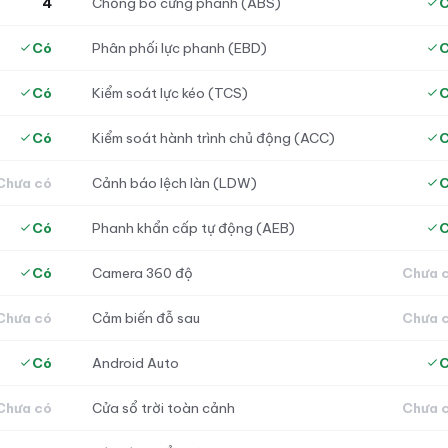
4
Chống bó cứng phanh (ABS)
Có
Phân phối lực phanh (EBD)
Có
Kiểm soát lực kéo (TCS)
Có
Kiểm soát hành trình chủ động (ACC)
Chưa có
Cảnh báo lệch làn (LDW)
Có
Phanh khẩn cấp tự động (AEB)
Có
Camera 360 độ
Chưa 
Chưa có
Cảm biến đỗ sau
Chưa 
Có
Android Auto
Chưa có
Cửa sổ trời toàn cảnh
Chưa 