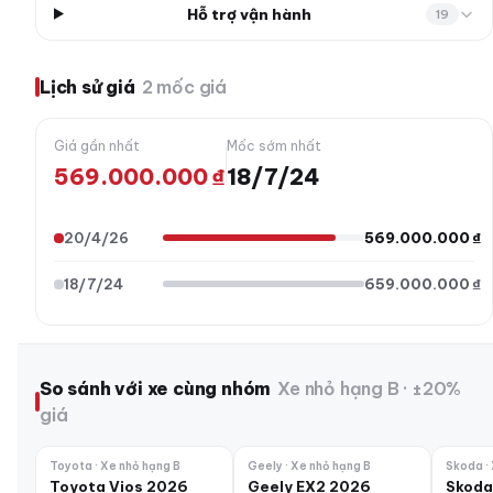
Hỗ trợ vận hành
19
Lịch sử giá
2 mốc giá
Giá gần nhất
Mốc sớm nhất
569.000.000 ₫
18/7/24
20/4/26
569.000.000 ₫
18/7/24
659.000.000 ₫
So sánh với xe cùng nhóm
Xe nhỏ hạng B · ±20%
giá
Toyota · Xe nhỏ hạng B
Geely · Xe nhỏ hạng B
Skoda ·
Toyota Vios 2026
Geely EX2 2026
Skoda