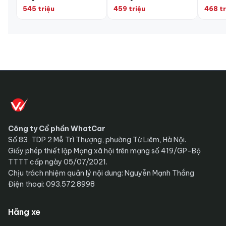
545 triệu
459 triệu
468 tr
Công ty Cổ phần WhatCar
Số 83, TDP 2 Mễ Trì Thượng, phường Từ Liêm, Hà Nội.
Giấy phép thiết lập Mạng xã hội trên mạng số 419/GP-Bộ
TTTT cấp ngày 05/07/2021.
Chịu trách nhiệm quản lý nội dung: Nguyễn Mạnh Thắng
Điện thoại: 093.572.8998
Hãng xe