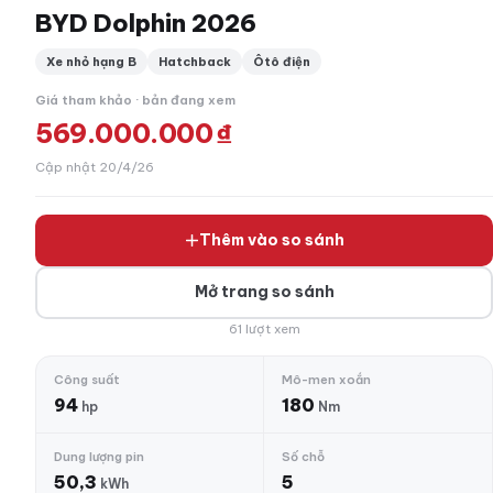
BYD Dolphin 2026
Xe nhỏ hạng B
Hatchback
Ôtô điện
Giá tham khảo · bản đang xem
569.000.000 ₫
Cập nhật 20/4/26
Thêm vào so sánh
Mở trang so sánh
61 lượt xem
Công suất
Mô-men xoắn
94
180
hp
Nm
Dung lượng pin
Số chỗ
50,3
5
kWh