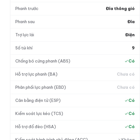
Phanh trước
Đĩa thông gió
Phanh sau
Đĩa
Trợ lực lái
Điện
Số túi khí
9
Chống bó cứng phanh (ABS)
Có
Hỗ trợ lực phanh (BA)
Chưa có
Phân phối lực phanh (EBD)
Chưa có
Cân bằng điện tử (ESP)
Có
Kiểm soát lực kéo (TCS)
Có
Hỗ trợ đổ đèo (HSA)
Có
Kiểm soát hành trình chủ động (ACC)
Không