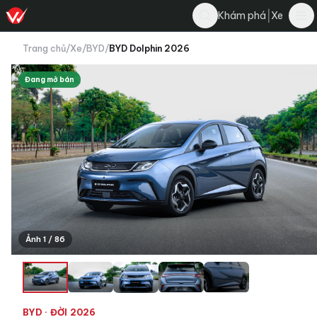
|
Khám phá
Xe
Trang chủ
/
Xe
/
BYD
/
BYD Dolphin 2026
Đang mở bán
Ảnh 1 / 86
+82
BYD
· ĐỜI 2026