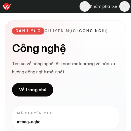
|
Khám phá
Xe
DANH MỤC
CHUYÊN MỤC
/
CÔNG NGHỆ
Công nghệ
Tin tức về công nghệ, AI, machine learning và các xu
hướng công nghệ mới nhất
Về trang chủ
MÃ CHUYÊN MỤC
#cong-nghe