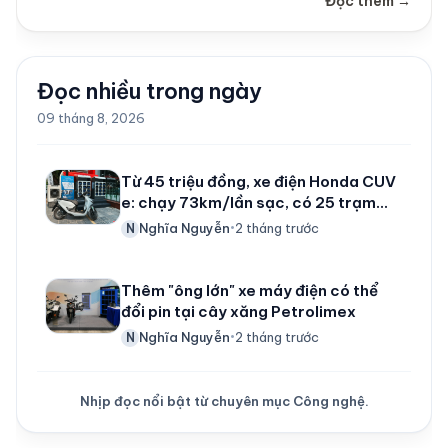
Đọc thêm →
Đọc nhiều trong ngày
09 tháng 8, 2026
Từ 45 triệu đồng, xe điện Honda CUV
e: chạy 73km/lần sạc, có 25 trạm
đổi pin tại Hà Nội
Nghĩa Nguyễn
2 tháng trước
N
•
Thêm "ông lớn" xe máy điện có thể
đổi pin tại cây xăng Petrolimex
Nghĩa Nguyễn
2 tháng trước
N
•
Nhịp đọc nổi bật từ chuyên mục Công nghệ.