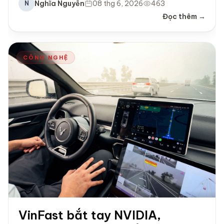
Nghĩa Nguyễn
08 thg 6, 2026
463
N
Đọc thêm →
CÔNG NGHỆ
VinFast bắt tay NVIDIA,